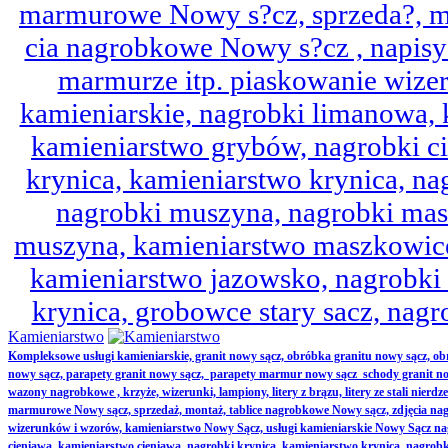
marmurowe Nowy s?cz, sprzeda?, mo
cia nagrobkowe Nowy s?cz , napisy 
marmurze itp. piaskowanie wize
kamieniarskie, nagrobki limanowa,
kamieniarstwo grybów, nagrobki ci
krynica, kamieniarstwo krynica, nag
nagrobki muszyna, nagrobki mas
muszyna, kamieniarstwo maszkowice
kamieniarstwo jazowsko, nagrobk
krynica, grobowce stary sacz, nag
Kamieniarstwo
Kompleksowe usługi kamieniarskie, granit nowy sącz, obróbka granitu nowy sącz, 
nowy sącz, parapety granit nowy sącz, parapety marmur nowy sącz schody granit no
wazony nagrobkowe , krzyże, wizerunki, lampiony, litery z brązu, litery ze stali nierd
marmurowe Nowy sącz, sprzedaż, montaż, tablice nagrobkowe Nowy sącz, zdjęcia nag
wizerunków i wzorów, kamieniarstwo Nowy Sącz, usługi kamieniarskie Nowy Sącz n
cieniawa, kamieniarstwo cieniawa, nagrobki krynica, kamieniarstwo krynica, nagrobk