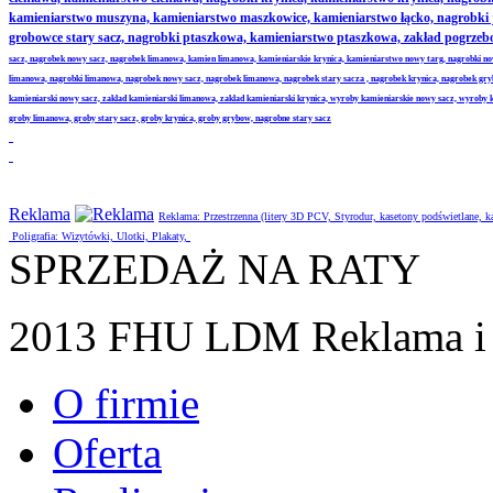
kamieniarstwo muszyna, kamieniarstwo maszkowice, kamieniarstwo łącko, nagrobki
grobowce stary sacz, nagrobki ptaszkowa, kamieniarstwo ptaszkowa, zakład pogrze
sacz, nagrobek nowy sacz, nagrobek limanowa, kamien limanowa, kamieniarskie krynica, kamieniarstwo nowy targ, nagrobki no
limanowa, nagrobki limanowa, nagrobek nowy sacz, nagrobek limanowa, nagrobek stary sacza , nagrobek krynica, nagrobek gr
kamieniarski nowy sacz, zaklad kamieniarski limanowa, zaklad kamieniarski krynica, wyroby kamieniarskie nowy sacz, wyroby
groby limanowa, groby stary sacz, groby krynica, groby grybow, nagrobne stary sacz
Reklama
Reklama: Przestrzenna (litery 3D PCV, Styrodur, kasetony podświetlane,
Poligrafia: Wizytówki, Ulotki, Plakaty,
SPRZEDAŻ NA RATY
2013 FHU LDM Reklama i 
O firmie
Oferta