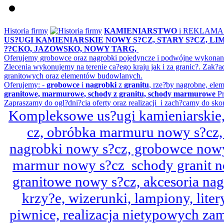
Historia firmy
KAMIENIARSTWO
i REKLAM
US?UGI KAMIENIARSKIE NOWY S?CZ, STARY S?CZ, L
??CKO, JAZOWSKO, NOWY TARG,
Oferujemy grobowce oraz nagrobki pojedyncze i podwójne wykonane 
Zlecenia wykonujemy na terenie ca?ego kraju jak i za granic?. Z
granitowych oraz elementów budowlanych.
Oferujemy: -
grobowce
i
nagrobki
z
granitu
, rze?by nagrobne, ele
granitowe, marmurowe, schody z granitu, schody marmurowe
Pr
Zapraszamy do ogl?dni?cia oferty oraz realizacji i zach?camy do sko
Kompleksowe us?ugi kamieniarskie, 
cz, obróbka marmuru nowy s?cz,
nagrobki nowy s?cz, grobowce nowy 
marmur nowy s?cz schody granit n
granitowe nowy s?cz, akcesoria n
krzy?e, wizerunki, lampiony, litery
piwnice, realizacja nietypowych za