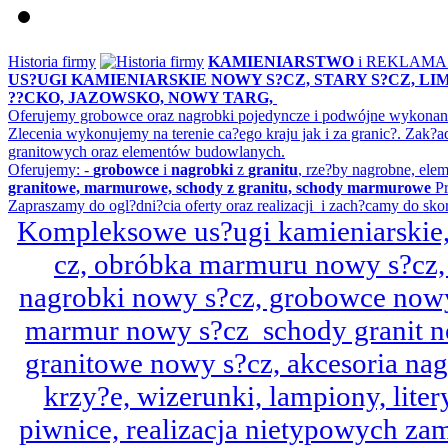
Historia firmy
KAMIENIARSTWO
i REKLAM
US?UGI KAMIENIARSKIE NOWY S?CZ, STARY S?CZ, L
??CKO, JAZOWSKO, NOWY TARG,
Oferujemy grobowce oraz nagrobki pojedyncze i podwójne wykonane 
Zlecenia wykonujemy na terenie ca?ego kraju jak i za granic?. Z
granitowych oraz elementów budowlanych.
Oferujemy: -
grobowce
i
nagrobki
z
granitu
, rze?by nagrobne, ele
granitowe, marmurowe, schody z granitu, schody marmurowe
Pr
Zapraszamy do ogl?dni?cia oferty oraz realizacji i zach?camy do sko
Kompleksowe us?ugi kamieniarskie, 
cz, obróbka marmuru nowy s?cz,
nagrobki nowy s?cz, grobowce nowy 
marmur nowy s?cz schody granit n
granitowe nowy s?cz, akcesoria n
krzy?e, wizerunki, lampiony, litery
piwnice, realizacja nietypowych za