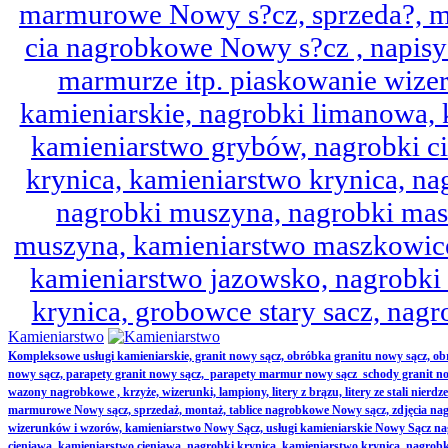
marmurowe Nowy s?cz, sprzeda?, mo
cia nagrobkowe Nowy s?cz , napisy 
marmurze itp. piaskowanie wize
kamieniarskie, nagrobki limanowa,
kamieniarstwo grybów, nagrobki ci
krynica, kamieniarstwo krynica, nag
nagrobki muszyna, nagrobki mas
muszyna, kamieniarstwo maszkowice
kamieniarstwo jazowsko, nagrobk
krynica, grobowce stary sacz, nag
Kamieniarstwo
Kompleksowe usługi kamieniarskie, granit nowy sącz, obróbka granitu nowy sącz, 
nowy sącz, parapety granit nowy sącz, parapety marmur nowy sącz schody granit no
wazony nagrobkowe , krzyże, wizerunki, lampiony, litery z brązu, litery ze stali nierd
marmurowe Nowy sącz, sprzedaż, montaż, tablice nagrobkowe Nowy sącz, zdjęcia nag
wizerunków i wzorów, kamieniarstwo Nowy Sącz, usługi kamieniarskie Nowy Sącz n
cieniawa, kamieniarstwo cieniawa, nagrobki krynica, kamieniarstwo krynica, nagrobk