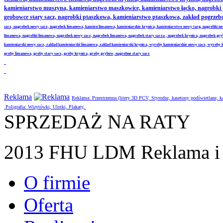
kamieniarstwo muszyna, kamieniarstwo maszkowice, kamieniarstwo łącko, nagrobki
grobowce stary sacz, nagrobki ptaszkowa, kamieniarstwo ptaszkowa, zakład pogrze
sacz, nagrobek nowy sacz, nagrobek limanowa, kamien limanowa, kamieniarskie krynica, kamieniarstwo nowy targ, nagrobki no
limanowa, nagrobki limanowa, nagrobek nowy sacz, nagrobek limanowa, nagrobek stary sacza , nagrobek krynica, nagrobek gr
kamieniarski nowy sacz, zaklad kamieniarski limanowa, zaklad kamieniarski krynica, wyroby kamieniarskie nowy sacz, wyroby
groby limanowa, groby stary sacz, groby krynica, groby grybow, nagrobne stary sacz
Reklama
Reklama: Przestrzenna (litery 3D PCV, Styrodur, kasetony podświetlane,
Poligrafia: Wizytówki, Ulotki, Plakaty,
SPRZEDAŻ NA RATY
2013 FHU LDM Reklama i 
O firmie
Oferta