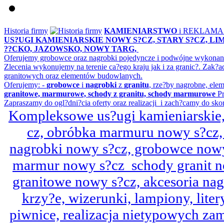
Historia firmy
KAMIENIARSTWO
i REKLAM
US?UGI KAMIENIARSKIE NOWY S?CZ, STARY S?CZ, L
??CKO, JAZOWSKO, NOWY TARG,
Oferujemy grobowce oraz nagrobki pojedyncze i podwójne wykonane 
Zlecenia wykonujemy na terenie ca?ego kraju jak i za granic?. Z
granitowych oraz elementów budowlanych.
Oferujemy: -
grobowce
i
nagrobki
z
granitu
, rze?by nagrobne, ele
granitowe, marmurowe, schody z granitu, schody marmurowe
Pr
Zapraszamy do ogl?dni?cia oferty oraz realizacji i zach?camy do sko
Kompleksowe us?ugi kamieniarskie, 
cz, obróbka marmuru nowy s?cz,
nagrobki nowy s?cz, grobowce nowy 
marmur nowy s?cz schody granit n
granitowe nowy s?cz, akcesoria n
krzy?e, wizerunki, lampiony, litery
piwnice, realizacja nietypowych za