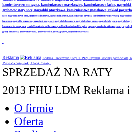
kamieniarstwo muszyna, kamieniarstwo maszkowice, kamieniarstwo łącko, nagrobki
grobowce stary sacz, nagrobki ptaszkowa, kamieniarstwo ptaszkowa, zakład pogrze
sacz, nagrobek nowy sacz, nagrobek limanowa, kamien limanowa, kamieniarskie krynica, kamieniarstwo nowy targ, nagrobki no
limanowa, nagrobki limanowa, nagrobek nowy sacz, nagrobek limanowa, nagrobek stary sacza , nagrobek krynica, nagrobek gr
kamieniarski nowy sacz, zaklad kamieniarski limanowa, zaklad kamieniarski krynica, wyroby kamieniarskie nowy sacz, wyroby
groby limanowa, groby stary sacz, groby krynica, groby grybow, nagrobne stary sacz
Reklama
Reklama: Przestrzenna (litery 3D PCV, Styrodur, kasetony podświetlane,
Poligrafia: Wizytówki, Ulotki, Plakaty,
SPRZEDAŻ NA RATY
2013 FHU LDM Reklama i 
O firmie
Oferta