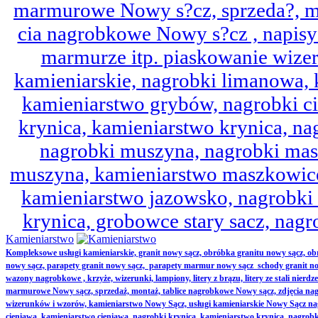
marmurowe Nowy s?cz, sprzeda?, mo
cia nagrobkowe Nowy s?cz , napisy 
marmurze itp. piaskowanie wize
kamieniarskie, nagrobki limanowa,
kamieniarstwo grybów, nagrobki ci
krynica, kamieniarstwo krynica, nag
nagrobki muszyna, nagrobki mas
muszyna, kamieniarstwo maszkowice
kamieniarstwo jazowsko, nagrobk
krynica, grobowce stary sacz, nag
Kamieniarstwo
Kompleksowe usługi kamieniarskie, granit nowy sącz, obróbka granitu nowy sącz, 
nowy sącz, parapety granit nowy sącz, parapety marmur nowy sącz schody granit no
wazony nagrobkowe , krzyże, wizerunki, lampiony, litery z brązu, litery ze stali nierd
marmurowe Nowy sącz, sprzedaż, montaż, tablice nagrobkowe Nowy sącz, zdjęcia nag
wizerunków i wzorów, kamieniarstwo Nowy Sącz, usługi kamieniarskie Nowy Sącz n
cieniawa, kamieniarstwo cieniawa, nagrobki krynica, kamieniarstwo krynica, nagrobk