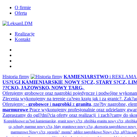
O firmie
Oferta
Realizacje
Kontakt
Historia firmy
KAMIENIARSTWO
i REKLAM
US?UGI KAMIENIARSKIE NOWY S?CZ, STARY S?CZ, L
??CKO, JAZOWSKO, NOWY TARG,
Oferujemy grobowce oraz nagrobki pojedyncze i podwójne wykonane 
Zlecenia wykonujemy na terenie ca?ego kraju jak i za granic?. Z
Oferujemy: -
grobowce
i
nagrobki
z
granitu
, rze?by nagrobne, ele
marmurowe
Prace wykonujemy profesjonalnie oraz udzielamy gwar
Zapraszamy do ogl?dni?cia oferty oraz realizacji i zach?camy do sko
Kompleksowe us?ugi kamieniarskie, granit nowy s?cz, obróbka granitu nowy s?cz, obrób
cz, schody marmur nowy s?cz, blaty granitowe nowy s?cz, akcesoria nagrobkowe nowy s?cz
marmurowe Nowy s?cz, sprzeda?, monta?, tablice nagrobkowe Nowy s?cz, zdj?cia nagr