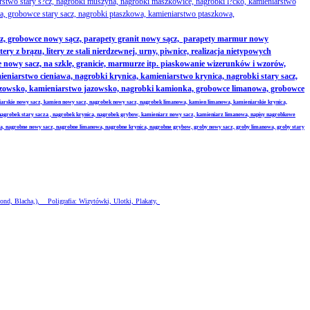
rstwo stary s?cz, nagrobki muszyna, nagrobki maszkowice, nagrobki l?cko, kamieniarstwo
, grobowce stary sacz, nagrobki ptaszkowa, kamieniarstwo ptaszkowa,
z, grobowce nowy sącz, parapety granit nowy sącz, parapety marmur nowy
 z brązu, litery ze stali nierdzewnej, urny, piwnice, realizacja nietypowych
nowy sacz, na szkle, granicie, marmurze itp. piaskowanie wizerunków i wzorów,
iarstwo cieniawa, nagrobki krynica, kamieniarstwo krynica, nagrobki stary sacz,
jazowsko, kamieniarstwo jazowsko, nagrobki kamionka, grobowce limanowa, grobowce
iarskie nowy sacz, kamien nowy sacz, nagrobek nowy sacz, nagrobek limanowa, kamien limanowa, kamieniarskie krynica,
nagrobek stary sacza , nagrobek krynica, nagrobek grybow, kamieniarz nowy sacz, kamieniarz limanowa, napisy nagrobkowe
wa, nagrobne nowy sacz, nagrobne limanowa, nagrobne krynica, nagrobne grybow, groby nowy sacz, groby limanowa, groby stary
ond, Blacha,), Poligrafia: Wizytówki, Ulotki, Plakaty,