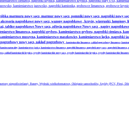
ieniarstwo cieniawa, nagrobki krynica, kamieniarstwo krynica, nagrobki stary s?cz, kamienia
azowsko, kamieniarstwo jazowsko, nagrobki kamionka, grobowce limanowa, grobowce krynica
obróbka marmuru nowy sącz, marmur nowy sącz, pomniki nowy sącz, nagrobki nowy sąc
cesoria nagrobkowe nowy sącz, wazony nagrobkowe , krzyże, wizerunki, lampiony, litery
ż, tablice nagrobkowe Nowy sącz, zdjęcia nagrobkowe Nowy sącz , napisy nagrobkowe 
niarstwo limanowa, nagrobki grybow, kamieniarstwo grybow, nagrobki cieniawa, kamien
, kamieniarstwo muszyna, kamieniarstwo maszkowice, kamieniarstwo łącko, nagrobki 
ad pogrzebowy nowy sącz, zakład pogrzebowy
, kamieniarskie limanowa, zaklad pogrzebowy limanowa, kamien
 kamien naturalny, kamieniarstwo jasica, kamieniarstwo limanowa, nagrobki limanowa, nagrobek nowy sacz, nagrobek limanowa, 
nowa, zaklad kamieniarski krynica, wyroby kamieniarskie nowy sacz, wyroby kamieniarskie krynica, wyroby kamieniarskie limano
 kasetony niepodświetlane) Banery, Wydruki wielkoformatowe, Oklejanie samochodów, Szyldy (PCV, Plexi, Dib