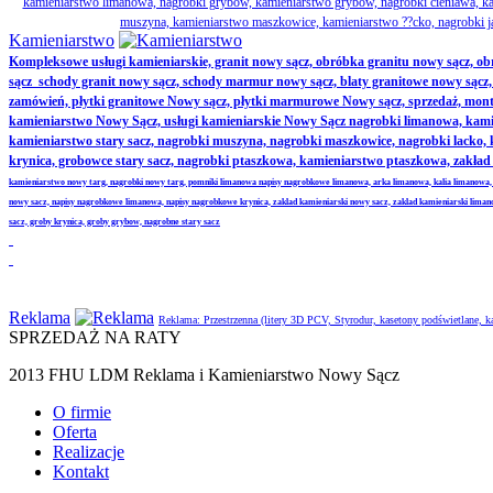
kamieniarstwo limanowa, nagrobki grybów, kamieniarstwo grybów, nagrobki cieniawa, kam
muszyna, kamieniarstwo maszkowice, kamieniarstwo ??cko, nagrobki j
Kamieniarstwo
Kompleksowe usługi kamieniarskie, granit nowy sącz, obróbka granitu nowy sącz, 
sącz schody granit nowy sącz, schody marmur nowy sącz, blaty granitowe nowy sącz, ak
zamówień, płytki granitowe Nowy sącz, płytki marmurowe Nowy sącz, sprzedaż, monta
kamieniarstwo Nowy Sącz, usługi kamieniarskie Nowy Sącz nagrobki limanowa, kamie
kamieniarstwo stary sacz, nagrobki muszyna, nagrobki maszkowice, nagrobki lacko
krynica, grobowce stary sacz, nagrobki ptaszkowa, kamieniarstwo ptaszkowa, zakł
kamieniarstwo nowy targ, nagrobki nowy targ, pomniki limanowa napisy nagrobkowe limanowa, arka limanowa, kalia limanowa,
nowy sacz, napisy nagrobkowe limanowa, napisy nagrobkowe krynica, zaklad kamieniarski nowy sacz, zaklad kamieniarski lima
sacz, groby krynica, groby grybow, nagrobne stary sacz
Reklama
Reklama: Przestrzenna (litery 3D PCV, Styrodur, kasetony podświetlane,
SPRZEDAŻ NA RATY
2013 FHU LDM Reklama i Kamieniarstwo Nowy Sącz
O firmie
Oferta
Realizacje
Kontakt