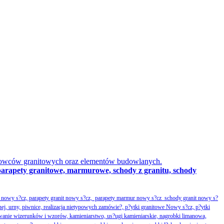
obowców granitowych oraz elementów budowlanych.
parapety granitowe, marmurowe, schody z granitu, schody
nowy s?cz, parapety granit nowy s?cz, parapety marmur nowy s?cz schody granit nowy s?
nej, urny, piwnice, realizacja nietypowych zamówie?, p?ytki granitowe Nowy s?cz, p?ytki
wanie wizerunków i wzorów, kamieniarstwo, us?ugi kamieniarskie, nagrobki limanowa,