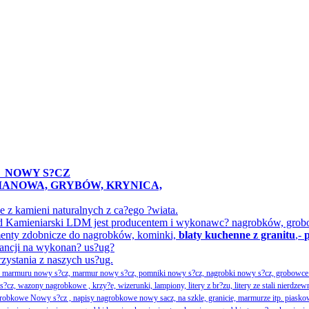
A
NOWY S?CZ
IMANOWA, GRYBÓW, KRYNICA,
z kamieni naturalnych z ca?ego ?wiata.
ak?ad Kamieniarski LDM jest producentem i wykonawc? nagrobków, gr
menty zdobnicze do nagrobków, kominki,
blaty kuchenne z granitu
,-
ancji na wykonan? us?ug?
rzystania z naszych us?ug.
ka marmuru nowy s?cz, marmur nowy s?cz, pomniki nowy s?cz, nagrobki nowy s?cz, grobowce 
, wazony nagrobkowe , krzy?e, wizerunki, lampiony, litery z br?zu, litery ze stali nierdzew
obkowe Nowy s?cz , napisy nagrobkowe nowy sacz, na szkle, granicie, marmurze itp. piasko