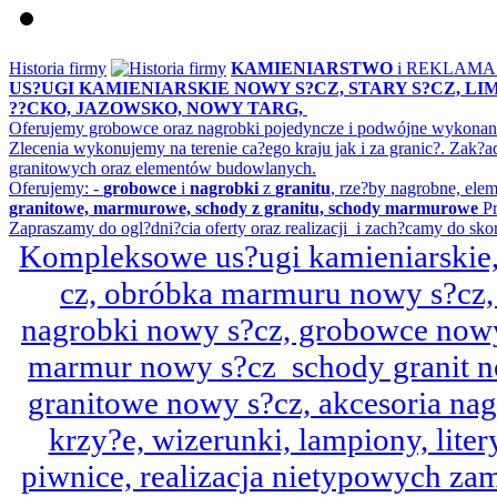
Historia firmy
KAMIENIARSTWO
i REKLAM
US?UGI KAMIENIARSKIE NOWY S?CZ, STARY S?CZ, L
??CKO, JAZOWSKO, NOWY TARG,
Oferujemy grobowce oraz nagrobki pojedyncze i podwójne wykonane 
Zlecenia wykonujemy na terenie ca?ego kraju jak i za granic?. Z
granitowych oraz elementów budowlanych.
Oferujemy: -
grobowce
i
nagrobki
z
granitu
, rze?by nagrobne, ele
granitowe, marmurowe, schody z granitu, schody marmurowe
Pr
Zapraszamy do ogl?dni?cia oferty oraz realizacji i zach?camy do sko
Kompleksowe us?ugi kamieniarskie, 
cz, obróbka marmuru nowy s?cz,
nagrobki nowy s?cz, grobowce nowy 
marmur nowy s?cz schody granit n
granitowe nowy s?cz, akcesoria n
krzy?e, wizerunki, lampiony, litery
piwnice, realizacja nietypowych za