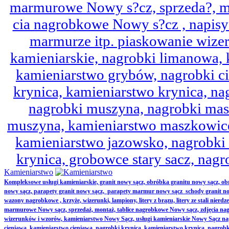
marmurowe Nowy s?cz, sprzeda?, mo
cia nagrobkowe Nowy s?cz , napisy 
marmurze itp. piaskowanie wize
kamieniarskie, nagrobki limanowa,
kamieniarstwo grybów, nagrobki ci
krynica, kamieniarstwo krynica, nag
nagrobki muszyna, nagrobki mas
muszyna, kamieniarstwo maszkowice
kamieniarstwo jazowsko, nagrobk
krynica, grobowce stary sacz, nag
Kamieniarstwo
Kompleksowe usługi kamieniarskie, granit nowy sącz, obróbka granitu nowy sącz, 
nowy sącz, parapety granit nowy sącz, parapety marmur nowy sącz schody granit no
wazony nagrobkowe , krzyże, wizerunki, lampiony, litery z brązu, litery ze stali nierd
marmurowe Nowy sącz, sprzedaż, montaż, tablice nagrobkowe Nowy sącz, zdjęcia nag
wizerunków i wzorów, kamieniarstwo Nowy Sącz, usługi kamieniarskie Nowy Sącz n
cieniawa, kamieniarstwo cieniawa, nagrobki krynica, kamieniarstwo krynica, nagrobk