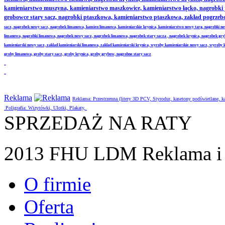
kamieniarstwo muszyna, kamieniarstwo maszkowice, kamieniarstwo łącko, nagrobki
grobowce stary sacz, nagrobki ptaszkowa, kamieniarstwo ptaszkowa, zakład pogrze
sacz, nagrobek nowy sacz, nagrobek limanowa, kamien limanowa, kamieniarskie krynica, kamieniarstwo nowy targ, nagrobki no
limanowa, nagrobki limanowa, nagrobek nowy sacz, nagrobek limanowa, nagrobek stary sacza , nagrobek krynica, nagrobek gr
kamieniarski nowy sacz, zaklad kamieniarski limanowa, zaklad kamieniarski krynica, wyroby kamieniarskie nowy sacz, wyroby
groby limanowa, groby stary sacz, groby krynica, groby grybow, nagrobne stary sacz
Reklama
Reklama: Przestrzenna (litery 3D PCV, Styrodur, kasetony podświetlane,
Poligrafia: Wizytówki, Ulotki, Plakaty,
SPRZEDAŻ NA RATY
2013 FHU LDM Reklama i 
O firmie
Oferta