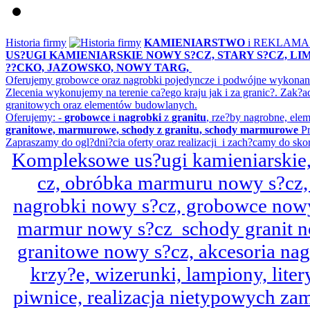
Historia firmy
KAMIENIARSTWO
i REKLAM
US?UGI KAMIENIARSKIE NOWY S?CZ, STARY S?CZ, L
??CKO, JAZOWSKO, NOWY TARG,
Oferujemy grobowce oraz nagrobki pojedyncze i podwójne wykonane 
Zlecenia wykonujemy na terenie ca?ego kraju jak i za granic?. Z
granitowych oraz elementów budowlanych.
Oferujemy: -
grobowce
i
nagrobki
z
granitu
, rze?by nagrobne, ele
granitowe, marmurowe, schody z granitu, schody marmurowe
Pr
Zapraszamy do ogl?dni?cia oferty oraz realizacji i zach?camy do sko
Kompleksowe us?ugi kamieniarskie, 
cz, obróbka marmuru nowy s?cz,
nagrobki nowy s?cz, grobowce nowy 
marmur nowy s?cz schody granit n
granitowe nowy s?cz, akcesoria n
krzy?e, wizerunki, lampiony, litery
piwnice, realizacja nietypowych za