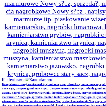
marmurowe Nowy s?cz, sprzeda?, mo
cia nagrobkowe Nowy s?cz , napisy 
marmurze itp. piaskowanie wize
kamieniarskie, nagrobki limanowa,
kamieniarstwo grybów, nagrobki ci
krynica, kamieniarstwo krynica, nag
nagrobki muszyna, nagrobki mas
muszyna, kamieniarstwo maszkowice
kamieniarstwo jazowsko, nagrobk
krynica, grobowce stary sacz, nag
Kamieniarstwo
Kompleksowe usługi kamieniarskie, granit nowy sącz, obróbka granitu nowy sącz, 
nowy sącz, parapety granit nowy sącz, parapety marmur nowy sącz schody granit no
wazony nagrobkowe , krzyże, wizerunki, lampiony, litery z brązu, litery ze stali nierd
marmurowe Nowy sącz, sprzedaż, montaż, tablice nagrobkowe Nowy sącz, zdjęcia nag
wizerunków i wzorów, kamieniarstwo Nowy Sącz, usługi kamieniarskie Nowy Sącz n
cieniawa, kamieniarstwo cieniawa, nagrobki krynica, kamieniarstwo krynica, nagrobk