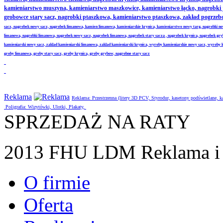
kamieniarstwo muszyna, kamieniarstwo maszkowice, kamieniarstwo łącko, nagrobki
grobowce stary sacz, nagrobki ptaszkowa, kamieniarstwo ptaszkowa, zakład pogrze
sacz, nagrobek nowy sacz, nagrobek limanowa, kamien limanowa, kamieniarskie krynica, kamieniarstwo nowy targ, nagrobki no
limanowa, nagrobki limanowa, nagrobek nowy sacz, nagrobek limanowa, nagrobek stary sacza , nagrobek krynica, nagrobek gr
kamieniarski nowy sacz, zaklad kamieniarski limanowa, zaklad kamieniarski krynica, wyroby kamieniarskie nowy sacz, wyroby
groby limanowa, groby stary sacz, groby krynica, groby grybow, nagrobne stary sacz
Reklama
Reklama: Przestrzenna (litery 3D PCV, Styrodur, kasetony podświetlane,
Poligrafia: Wizytówki, Ulotki, Plakaty,
SPRZEDAŻ NA RATY
2013 FHU LDM Reklama i 
O firmie
Oferta