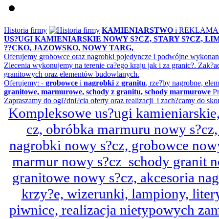
Historia firmy
KAMIENIARSTWO
i REKLAM
US?UGI KAMIENIARSKIE NOWY S?CZ, STARY S?CZ, L
??CKO, JAZOWSKO, NOWY TARG,
Oferujemy grobowce oraz nagrobki pojedyncze i podwójne wykonane 
Zlecenia wykonujemy na terenie ca?ego kraju jak i za granic?. Z
granitowych oraz elementów budowlanych.
Oferujemy: -
grobowce
i
nagrobki
z
granitu
, rze?by nagrobne, ele
granitowe, marmurowe, schody z granitu, schody marmurowe
Pr
Zapraszamy do ogl?dni?cia oferty oraz realizacji i zach?camy do sko
Kompleksowe us?ugi kamieniarskie, 
cz, obróbka marmuru nowy s?cz,
nagrobki nowy s?cz, grobowce nowy 
marmur nowy s?cz schody granit n
granitowe nowy s?cz, akcesoria n
krzy?e, wizerunki, lampiony, litery
piwnice, realizacja nietypowych za