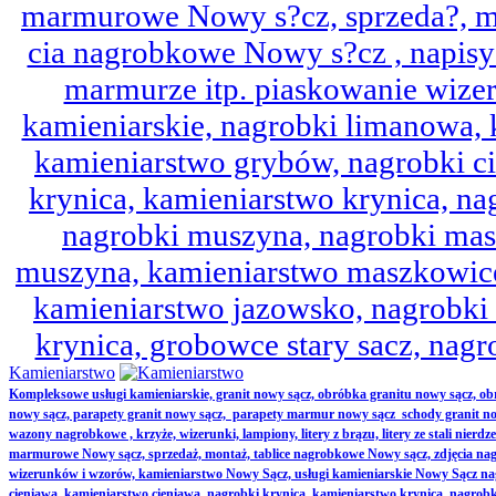
marmurowe Nowy s?cz, sprzeda?, mo
cia nagrobkowe Nowy s?cz , napisy 
marmurze itp. piaskowanie wize
kamieniarskie, nagrobki limanowa,
kamieniarstwo grybów, nagrobki ci
krynica, kamieniarstwo krynica, nag
nagrobki muszyna, nagrobki mas
muszyna, kamieniarstwo maszkowice
kamieniarstwo jazowsko, nagrobk
krynica, grobowce stary sacz, nag
Kamieniarstwo
Kompleksowe usługi kamieniarskie, granit nowy sącz, obróbka granitu nowy sącz, 
nowy sącz, parapety granit nowy sącz, parapety marmur nowy sącz schody granit no
wazony nagrobkowe , krzyże, wizerunki, lampiony, litery z brązu, litery ze stali nierd
marmurowe Nowy sącz, sprzedaż, montaż, tablice nagrobkowe Nowy sącz, zdjęcia nag
wizerunków i wzorów, kamieniarstwo Nowy Sącz, usługi kamieniarskie Nowy Sącz n
cieniawa, kamieniarstwo cieniawa, nagrobki krynica, kamieniarstwo krynica, nagrobk