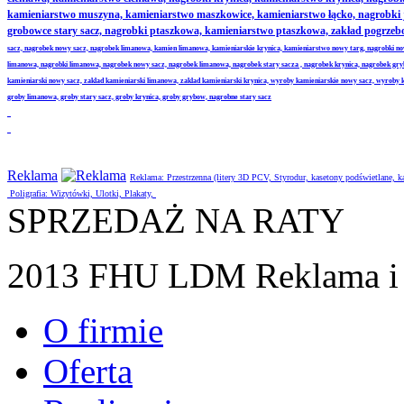
kamieniarstwo muszyna, kamieniarstwo maszkowice, kamieniarstwo łącko, nagrobki
grobowce stary sacz, nagrobki ptaszkowa, kamieniarstwo ptaszkowa, zakład pogrze
sacz, nagrobek nowy sacz, nagrobek limanowa, kamien limanowa, kamieniarskie krynica, kamieniarstwo nowy targ, nagrobki no
limanowa, nagrobki limanowa, nagrobek nowy sacz, nagrobek limanowa, nagrobek stary sacza , nagrobek krynica, nagrobek gr
kamieniarski nowy sacz, zaklad kamieniarski limanowa, zaklad kamieniarski krynica, wyroby kamieniarskie nowy sacz, wyroby
groby limanowa, groby stary sacz, groby krynica, groby grybow, nagrobne stary sacz
Reklama
Reklama: Przestrzenna (litery 3D PCV, Styrodur, kasetony podświetlane,
Poligrafia: Wizytówki, Ulotki, Plakaty,
SPRZEDAŻ NA RATY
2013 FHU LDM Reklama i 
O firmie
Oferta