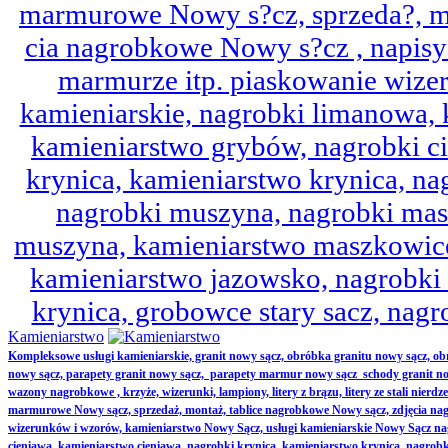
marmurowe Nowy s?cz, sprzeda?, mo
cia nagrobkowe Nowy s?cz , napisy 
marmurze itp. piaskowanie wize
kamieniarskie, nagrobki limanowa,
kamieniarstwo grybów, nagrobki ci
krynica, kamieniarstwo krynica, nag
nagrobki muszyna, nagrobki mas
muszyna, kamieniarstwo maszkowice
kamieniarstwo jazowsko, nagrobk
krynica, grobowce stary sacz, nag
Kamieniarstwo
Kompleksowe usługi kamieniarskie, granit nowy sącz, obróbka granitu nowy sącz, 
nowy sącz, parapety granit nowy sącz, parapety marmur nowy sącz schody granit no
wazony nagrobkowe , krzyże, wizerunki, lampiony, litery z brązu, litery ze stali nierd
marmurowe Nowy sącz, sprzedaż, montaż, tablice nagrobkowe Nowy sącz, zdjęcia nag
wizerunków i wzorów, kamieniarstwo Nowy Sącz, usługi kamieniarskie Nowy Sącz n
cieniawa, kamieniarstwo cieniawa, nagrobki krynica, kamieniarstwo krynica, nagrobk