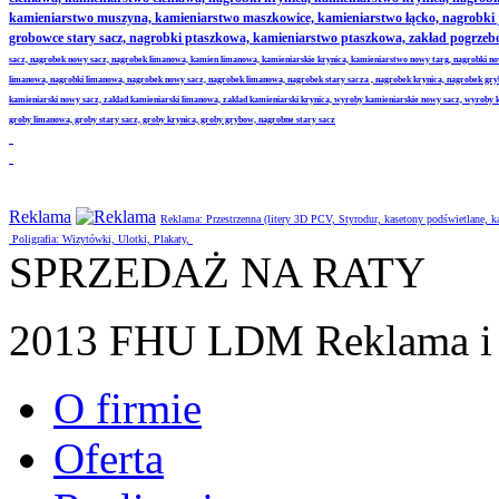
kamieniarstwo muszyna, kamieniarstwo maszkowice, kamieniarstwo łącko, nagrobki
grobowce stary sacz, nagrobki ptaszkowa, kamieniarstwo ptaszkowa, zakład pogrze
sacz, nagrobek nowy sacz, nagrobek limanowa, kamien limanowa, kamieniarskie krynica, kamieniarstwo nowy targ, nagrobki no
limanowa, nagrobki limanowa, nagrobek nowy sacz, nagrobek limanowa, nagrobek stary sacza , nagrobek krynica, nagrobek gr
kamieniarski nowy sacz, zaklad kamieniarski limanowa, zaklad kamieniarski krynica, wyroby kamieniarskie nowy sacz, wyroby
groby limanowa, groby stary sacz, groby krynica, groby grybow, nagrobne stary sacz
Reklama
Reklama: Przestrzenna (litery 3D PCV, Styrodur, kasetony podświetlane,
Poligrafia: Wizytówki, Ulotki, Plakaty,
SPRZEDAŻ NA RATY
2013 FHU LDM Reklama i 
O firmie
Oferta