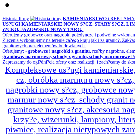
Historia firmy
KAMIENIARSTWO
i REKLAM
US?UGI KAMIENIARSKIE NOWY S?CZ, STARY S?CZ, L
??CKO, JAZOWSKO, NOWY TARG,
Oferujemy grobowce oraz nagrobki pojedyncze i podwójne wykonane 
Zlecenia wykonujemy na terenie ca?ego kraju jak i za granic?. Z
granitowych oraz elementów budowlanych.
Oferujemy: -
grobowce
i
nagrobki
z
granitu
, rze?by nagrobne, ele
granitowe, marmurowe, schody z granitu, schody marmurowe
Pr
Zapraszamy do ogl?dni?cia oferty oraz realizacji i zach?camy do sko
Kompleksowe us?ugi kamieniarskie, 
cz, obróbka marmuru nowy s?cz,
nagrobki nowy s?cz, grobowce nowy 
marmur nowy s?cz schody granit n
granitowe nowy s?cz, akcesoria n
krzy?e, wizerunki, lampiony, litery
piwnice, realizacja nietypowych za