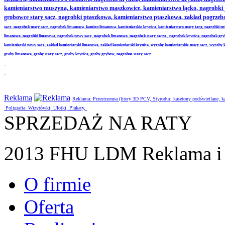
kamieniarstwo muszyna, kamieniarstwo maszkowice, kamieniarstwo łącko, nagrobki
grobowce stary sacz, nagrobki ptaszkowa, kamieniarstwo ptaszkowa, zakład pogrze
sacz, nagrobek nowy sacz, nagrobek limanowa, kamien limanowa, kamieniarskie krynica, kamieniarstwo nowy targ, nagrobki no
limanowa, nagrobki limanowa, nagrobek nowy sacz, nagrobek limanowa, nagrobek stary sacza , nagrobek krynica, nagrobek gr
kamieniarski nowy sacz, zaklad kamieniarski limanowa, zaklad kamieniarski krynica, wyroby kamieniarskie nowy sacz, wyroby
groby limanowa, groby stary sacz, groby krynica, groby grybow, nagrobne stary sacz
Reklama
Reklama: Przestrzenna (litery 3D PCV, Styrodur, kasetony podświetlane,
Poligrafia: Wizytówki, Ulotki, Plakaty,
SPRZEDAŻ NA RATY
2013 FHU LDM Reklama i 
O firmie
Oferta