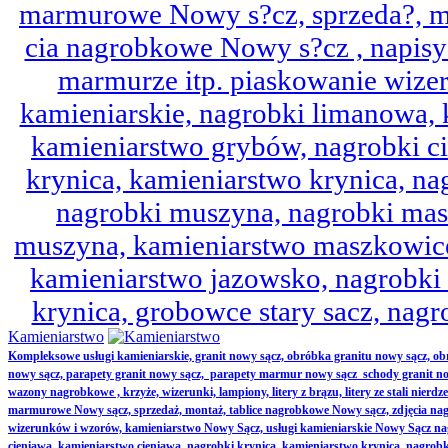
marmurowe Nowy s?cz, sprzeda?, mo
cia nagrobkowe Nowy s?cz , napisy 
marmurze itp. piaskowanie wize
kamieniarskie, nagrobki limanowa,
kamieniarstwo grybów, nagrobki ci
krynica, kamieniarstwo krynica, nag
nagrobki muszyna, nagrobki mas
muszyna, kamieniarstwo maszkowice
kamieniarstwo jazowsko, nagrobk
krynica, grobowce stary sacz, nag
Kamieniarstwo
Kompleksowe usługi kamieniarskie, granit nowy sącz, obróbka granitu nowy sącz, 
nowy sącz, parapety granit nowy sącz, parapety marmur nowy sącz schody granit no
wazony nagrobkowe , krzyże, wizerunki, lampiony, litery z brązu, litery ze stali nierd
marmurowe Nowy sącz, sprzedaż, montaż, tablice nagrobkowe Nowy sącz, zdjęcia nag
wizerunków i wzorów, kamieniarstwo Nowy Sącz, usługi kamieniarskie Nowy Sącz n
cieniawa, kamieniarstwo cieniawa, nagrobki krynica, kamieniarstwo krynica, nagrobk