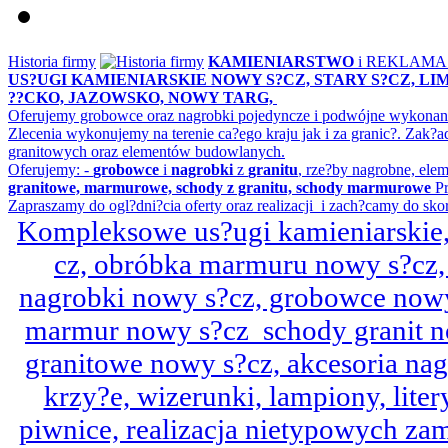
Historia firmy
KAMIENIARSTWO
i REKLAM
US?UGI KAMIENIARSKIE NOWY S?CZ, STARY S?CZ, L
??CKO, JAZOWSKO, NOWY TARG,
Oferujemy grobowce oraz nagrobki pojedyncze i podwójne wykonane 
Zlecenia wykonujemy na terenie ca?ego kraju jak i za granic?. Z
granitowych oraz elementów budowlanych.
Oferujemy: -
grobowce
i
nagrobki
z
granitu
, rze?by nagrobne, ele
granitowe, marmurowe, schody z granitu, schody marmurowe
Pr
Zapraszamy do ogl?dni?cia oferty oraz realizacji i zach?camy do sko
Kompleksowe us?ugi kamieniarskie, 
cz, obróbka marmuru nowy s?cz,
nagrobki nowy s?cz, grobowce nowy 
marmur nowy s?cz schody granit n
granitowe nowy s?cz, akcesoria n
krzy?e, wizerunki, lampiony, litery
piwnice, realizacja nietypowych za