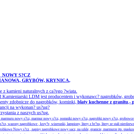
A
NOWY S?CZ
IMANOWA, GRYBÓW, KRYNICA,
z kamieni naturalnych z ca?ego ?wiata.
ak?ad Kamieniarski LDM jest producentem i wykonawc? nagrobków, gr
menty zdobnicze do nagrobków, kominki,
blaty kuchenne z granitu
,-
ancji na wykonan? us?ug?
rzystania z naszych us?ug.
ka marmuru nowy s?cz, marmur nowy s?cz, pomniki nowy s?cz, nagrobki nowy s?cz, grobowce 
, wazony nagrobkowe , krzy?e, wizerunki, lampiony, litery z br?zu, litery ze stali nierdzew
obkowe Nowy s?cz , napisy nagrobkowe nowy sacz, na szkle, granicie, marmurze itp. piasko