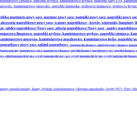
ieniarstwo cieniawa, nagrobki krynica, kamieniarstwo krynica, nagrobki stary s?cz, kamienia
azowsko, kamieniarstwo jazowsko, nagrobki kamionka, grobowce limanowa, grobowce krynica
obróbka marmuru nowy sącz, marmur nowy sącz, pomniki nowy sącz, nagrobki nowy sąc
cesoria nagrobkowe nowy sącz, wazony nagrobkowe , krzyże, wizerunki, lampiony, litery
ż, tablice nagrobkowe Nowy sącz, zdjęcia nagrobkowe Nowy sącz , napisy nagrobkowe 
niarstwo limanowa, nagrobki grybow, kamieniarstwo grybow, nagrobki cieniawa, kamien
, kamieniarstwo muszyna, kamieniarstwo maszkowice, kamieniarstwo łącko, nagrobki 
ad pogrzebowy nowy sącz, zakład pogrzebowy
, kamieniarskie limanowa, zaklad pogrzebowy limanowa, kamien
 kamien naturalny, kamieniarstwo jasica, kamieniarstwo limanowa, nagrobki limanowa, nagrobek nowy sacz, nagrobek limanowa, 
nowa, zaklad kamieniarski krynica, wyroby kamieniarskie nowy sacz, wyroby kamieniarskie krynica, wyroby kamieniarskie limano
 kasetony niepodświetlane) Banery, Wydruki wielkoformatowe, Oklejanie samochodów, Szyldy (PCV, Plexi, Dib