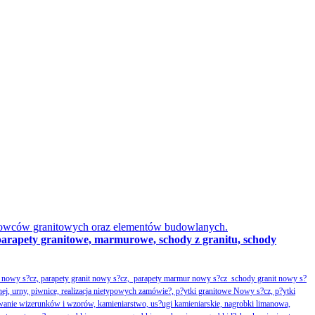
obowców granitowych oraz elementów budowlanych.
parapety granitowe, marmurowe, schody z granitu, schody
nowy s?cz, parapety granit nowy s?cz, parapety marmur nowy s?cz schody granit nowy s?
nej, urny, piwnice, realizacja nietypowych zamówie?, p?ytki granitowe Nowy s?cz, p?ytki
wanie wizerunków i wzorów, kamieniarstwo, us?ugi kamieniarskie, nagrobki limanowa,