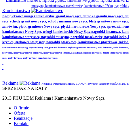
kamieniarstwo limanowa, nagrobki grybów, kamieniarstwo grybów, nagrobki cieniawa, kam
muszyna, kamieniarstwo maszkowice, kamieniarstwo ??cko, nagrobki j
Kamieniarstwo
Kompleksowe usługi kamieniarskie, granit nowy sącz, obróbka granitu nowy sącz, 
sącz schody granit nowy sącz, schody marmur nowy sącz, blaty granitowe nowy sącz, ak
zamówień, płytki granitowe Nowy sącz, płytki marmurowe Nowy sącz, sprzedaż, monta
kamieniarstwo Nowy Sącz, usługi kamieniarskie Nowy Sącz nagrobki limanowa, kamie
kamieniarstwo stary sacz, nagrobki muszyna, nagrobki maszkowice, nagrobki lacko
krynica, grobowce stary sacz, nagrobki ptaszkowa, kamieniarstwo ptaszkowa, zakł
kamieniarstwo nowy targ, nagrobki nowy targ, pomniki limanowa napisy nagrobkowe limanowa, arka limanowa, kalia limanowa,
nowy sacz, napisy nagrobkowe limanowa, napisy nagrobkowe krynica, zaklad kamieniarski nowy sacz, zaklad kamieniarski lima
sacz, groby krynica, groby grybow, nagrobne stary sacz
Reklama
Reklama: Przestrzenna (litery 3D PCV, Styrodur, kasetony podświetlane,
SPRZEDAŻ NA RATY
2013 FHU LDM Reklama i Kamieniarstwo Nowy Sącz
O firmie
Oferta
Realizacje
Kontakt