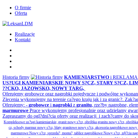
O firmie
Oferta
Realizacje
Kontakt
Historia firmy
KAMIENIARSTWO
i REKLAM
US?UGI KAMIENIARSKIE NOWY S?CZ, STARY S?CZ, L
??CKO, JAZOWSKO, NOWY TARG,
Oferujemy grobowce oraz nagrobki pojedyncze i podwójne wykonane 
Zlecenia wykonujemy na terenie ca?ego kraju jak i za granic?. Z
Oferujemy: -
grobowce
i
nagrobki
z
granitu
, rze?by nagrobne, ele
marmurowe
Prace wykonujemy profesjonalnie oraz udzielamy gwar
Zapraszamy do ogl?dni?cia oferty oraz realizacji i zach?camy do sko
Kompleksowe us?ugi kamieniarskie, granit nowy s?cz, obróbka granitu nowy s?cz, obrób
cz, schody marmur nowy s?cz, blaty granitowe nowy s?cz, akcesoria nagrobkowe nowy s?cz
marmurowe Nowy s?cz, sprzeda?, monta?, tablice nagrobkowe Nowy s?cz, zdj?cia nagr