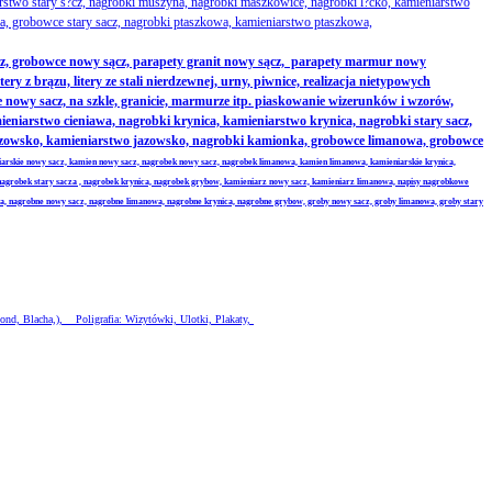
rstwo stary s?cz, nagrobki muszyna, nagrobki maszkowice, nagrobki l?cko, kamieniarstwo
, grobowce stary sacz, nagrobki ptaszkowa, kamieniarstwo ptaszkowa,
z, grobowce nowy sącz, parapety granit nowy sącz, parapety marmur nowy
 z brązu, litery ze stali nierdzewnej, urny, piwnice, realizacja nietypowych
nowy sacz, na szkle, granicie, marmurze itp. piaskowanie wizerunków i wzorów,
iarstwo cieniawa, nagrobki krynica, kamieniarstwo krynica, nagrobki stary sacz,
jazowsko, kamieniarstwo jazowsko, nagrobki kamionka, grobowce limanowa, grobowce
iarskie nowy sacz, kamien nowy sacz, nagrobek nowy sacz, nagrobek limanowa, kamien limanowa, kamieniarskie krynica,
nagrobek stary sacza , nagrobek krynica, nagrobek grybow, kamieniarz nowy sacz, kamieniarz limanowa, napisy nagrobkowe
wa, nagrobne nowy sacz, nagrobne limanowa, nagrobne krynica, nagrobne grybow, groby nowy sacz, groby limanowa, groby stary
ond, Blacha,), Poligrafia: Wizytówki, Ulotki, Plakaty,