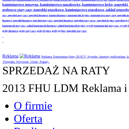
kamieniarstwo muszyna, kamieniarstwo maszkowice, kamieniarstwo łącko, nagrobki
grobowce stary sacz, nagrobki ptaszkowa, kamieniarstwo ptaszkowa, zakład pogrze
sacz, nagrobek nowy sacz, nagrobek limanowa, kamien limanowa, kamieniarskie krynica, kamieniarstwo nowy targ, nagrobki no
limanowa, nagrobki limanowa, nagrobek nowy sacz, nagrobek limanowa, nagrobek stary sacza , nagrobek krynica, nagrobek gr
kamieniarski nowy sacz, zaklad kamieniarski limanowa, zaklad kamieniarski krynica, wyroby kamieniarskie nowy sacz, wyroby
groby limanowa, groby stary sacz, groby krynica, groby grybow, nagrobne stary sacz
Reklama
Reklama: Przestrzenna (litery 3D PCV, Styrodur, kasetony podświetlane,
Poligrafia: Wizytówki, Ulotki, Plakaty,
SPRZEDAŻ NA RATY
2013 FHU LDM Reklama i 
O firmie
Oferta