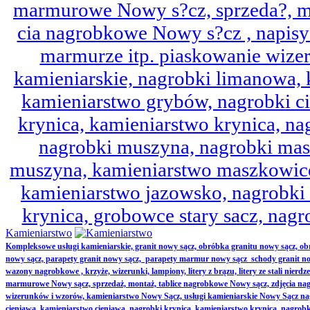
marmurowe Nowy s?cz, sprzeda?, mo
cia nagrobkowe Nowy s?cz , napisy 
marmurze itp. piaskowanie wize
kamieniarskie, nagrobki limanowa,
kamieniarstwo grybów, nagrobki ci
krynica, kamieniarstwo krynica, nag
nagrobki muszyna, nagrobki mas
muszyna, kamieniarstwo maszkowice
kamieniarstwo jazowsko, nagrobk
krynica, grobowce stary sacz, nag
Kamieniarstwo
Kompleksowe usługi kamieniarskie, granit nowy sącz, obróbka granitu nowy sącz, 
nowy sącz, parapety granit nowy sącz, parapety marmur nowy sącz schody granit no
wazony nagrobkowe , krzyże, wizerunki, lampiony, litery z brązu, litery ze stali nierd
marmurowe Nowy sącz, sprzedaż, montaż, tablice nagrobkowe Nowy sącz, zdjęcia nag
wizerunków i wzorów, kamieniarstwo Nowy Sącz, usługi kamieniarskie Nowy Sącz n
cieniawa, kamieniarstwo cieniawa, nagrobki krynica, kamieniarstwo krynica, nagrobk