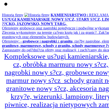
Historia firmy
KAMIENIARSTWO
i REKLAM
US?UGI KAMIENIARSKIE NOWY S?CZ, STARY S?CZ, L
??CKO, JAZOWSKO, NOWY TARG,
Oferujemy grobowce oraz nagrobki pojedyncze i podwójne wykonane 
Zlecenia wykonujemy na terenie ca?ego kraju jak i za granic?. Z
granitowych oraz elementów budowlanych.
Oferujemy: -
grobowce
i
nagrobki
z
granitu
, rze?by nagrobne, ele
granitowe, marmurowe, schody z granitu, schody marmurowe
Pr
Zapraszamy do ogl?dni?cia oferty oraz realizacji i zach?camy do sko
Kompleksowe us?ugi kamieniarskie, 
cz, obróbka marmuru nowy s?cz,
nagrobki nowy s?cz, grobowce nowy 
marmur nowy s?cz schody granit n
granitowe nowy s?cz, akcesoria n
krzy?e, wizerunki, lampiony, litery
piwnice, realizacja nietypowych za