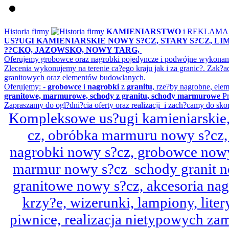
Historia firmy
KAMIENIARSTWO
i REKLAM
US?UGI KAMIENIARSKIE NOWY S?CZ, STARY S?CZ, L
??CKO, JAZOWSKO, NOWY TARG,
Oferujemy grobowce oraz nagrobki pojedyncze i podwójne wykonane 
Zlecenia wykonujemy na terenie ca?ego kraju jak i za granic?. Z
granitowych oraz elementów budowlanych.
Oferujemy: -
grobowce
i
nagrobki
z
granitu
, rze?by nagrobne, ele
granitowe, marmurowe, schody z granitu, schody marmurowe
Pr
Zapraszamy do ogl?dni?cia oferty oraz realizacji i zach?camy do sko
Kompleksowe us?ugi kamieniarskie, 
cz, obróbka marmuru nowy s?cz,
nagrobki nowy s?cz, grobowce nowy 
marmur nowy s?cz schody granit n
granitowe nowy s?cz, akcesoria n
krzy?e, wizerunki, lampiony, litery
piwnice, realizacja nietypowych za