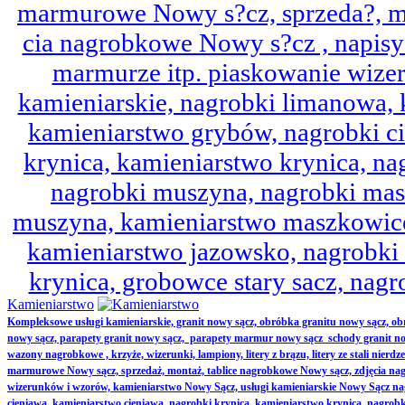
marmurowe Nowy s?cz, sprzeda?, mo
cia nagrobkowe Nowy s?cz , napisy 
marmurze itp. piaskowanie wize
kamieniarskie, nagrobki limanowa,
kamieniarstwo grybów, nagrobki ci
krynica, kamieniarstwo krynica, nag
nagrobki muszyna, nagrobki mas
muszyna, kamieniarstwo maszkowice
kamieniarstwo jazowsko, nagrobk
krynica, grobowce stary sacz, nag
Kamieniarstwo
Kompleksowe usługi kamieniarskie, granit nowy sącz, obróbka granitu nowy sącz, 
nowy sącz, parapety granit nowy sącz, parapety marmur nowy sącz schody granit no
wazony nagrobkowe , krzyże, wizerunki, lampiony, litery z brązu, litery ze stali nierd
marmurowe Nowy sącz, sprzedaż, montaż, tablice nagrobkowe Nowy sącz, zdjęcia nag
wizerunków i wzorów, kamieniarstwo Nowy Sącz, usługi kamieniarskie Nowy Sącz n
cieniawa, kamieniarstwo cieniawa, nagrobki krynica, kamieniarstwo krynica, nagrobk