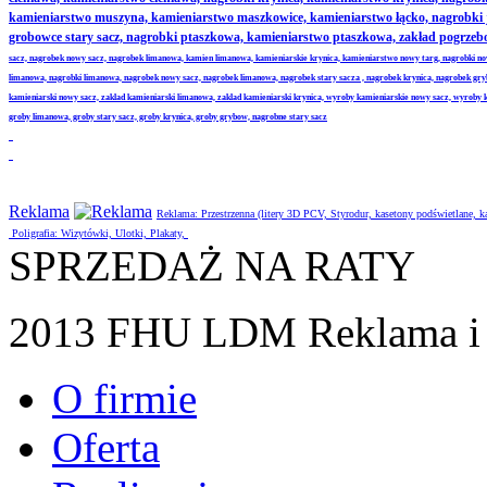
kamieniarstwo muszyna, kamieniarstwo maszkowice, kamieniarstwo łącko, nagrobki
grobowce stary sacz, nagrobki ptaszkowa, kamieniarstwo ptaszkowa, zakład pogrze
sacz, nagrobek nowy sacz, nagrobek limanowa, kamien limanowa, kamieniarskie krynica, kamieniarstwo nowy targ, nagrobki no
limanowa, nagrobki limanowa, nagrobek nowy sacz, nagrobek limanowa, nagrobek stary sacza , nagrobek krynica, nagrobek gr
kamieniarski nowy sacz, zaklad kamieniarski limanowa, zaklad kamieniarski krynica, wyroby kamieniarskie nowy sacz, wyroby
groby limanowa, groby stary sacz, groby krynica, groby grybow, nagrobne stary sacz
Reklama
Reklama: Przestrzenna (litery 3D PCV, Styrodur, kasetony podświetlane,
Poligrafia: Wizytówki, Ulotki, Plakaty,
SPRZEDAŻ NA RATY
2013 FHU LDM Reklama i 
O firmie
Oferta