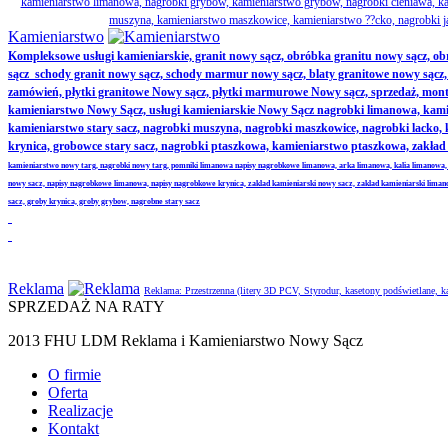
kamieniarstwo limanowa, nagrobki grybów, kamieniarstwo grybów, nagrobki cieniawa, kam
muszyna, kamieniarstwo maszkowice, kamieniarstwo ??cko, nagrobki j
Kamieniarstwo
Kompleksowe usługi kamieniarskie, granit nowy sącz, obróbka granitu nowy sącz, 
sącz schody granit nowy sącz, schody marmur nowy sącz, blaty granitowe nowy sącz, ak
zamówień, płytki granitowe Nowy sącz, płytki marmurowe Nowy sącz, sprzedaż, monta
kamieniarstwo Nowy Sącz, usługi kamieniarskie Nowy Sącz nagrobki limanowa, kamie
kamieniarstwo stary sacz, nagrobki muszyna, nagrobki maszkowice, nagrobki lacko
krynica, grobowce stary sacz, nagrobki ptaszkowa, kamieniarstwo ptaszkowa, zakł
kamieniarstwo nowy targ, nagrobki nowy targ, pomniki limanowa napisy nagrobkowe limanowa, arka limanowa, kalia limanowa,
nowy sacz, napisy nagrobkowe limanowa, napisy nagrobkowe krynica, zaklad kamieniarski nowy sacz, zaklad kamieniarski lima
sacz, groby krynica, groby grybow, nagrobne stary sacz
Reklama
Reklama: Przestrzenna (litery 3D PCV, Styrodur, kasetony podświetlane,
SPRZEDAŻ NA RATY
2013 FHU LDM Reklama i Kamieniarstwo Nowy Sącz
O firmie
Oferta
Realizacje
Kontakt