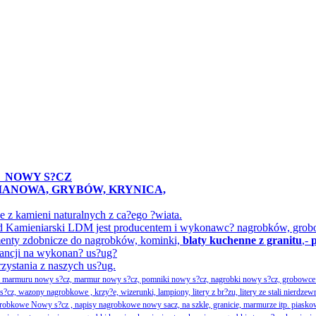
A
NOWY S?CZ
IMANOWA, GRYBÓW, KRYNICA,
z kamieni naturalnych z ca?ego ?wiata.
ak?ad Kamieniarski LDM jest producentem i wykonawc? nagrobków, gr
menty zdobnicze do nagrobków, kominki,
blaty kuchenne z granitu
,-
ancji na wykonan? us?ug?
rzystania z naszych us?ug.
ka marmuru nowy s?cz, marmur nowy s?cz, pomniki nowy s?cz, nagrobki nowy s?cz, grobowce 
, wazony nagrobkowe , krzy?e, wizerunki, lampiony, litery z br?zu, litery ze stali nierdzew
obkowe Nowy s?cz , napisy nagrobkowe nowy sacz, na szkle, granicie, marmurze itp. piasko