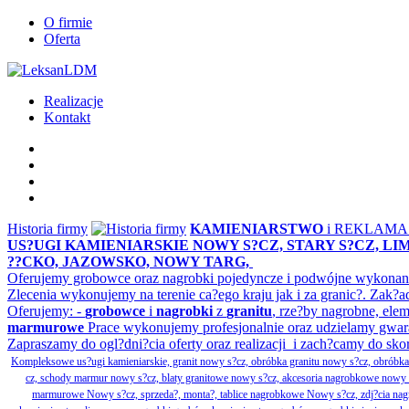
O firmie
Oferta
Realizacje
Kontakt
Historia firmy
KAMIENIARSTWO
i REKLAM
US?UGI KAMIENIARSKIE NOWY S?CZ, STARY S?CZ, L
??CKO, JAZOWSKO, NOWY TARG,
Oferujemy grobowce oraz nagrobki pojedyncze i podwójne wykonane 
Zlecenia wykonujemy na terenie ca?ego kraju jak i za granic?. Z
Oferujemy: -
grobowce
i
nagrobki
z
granitu
, rze?by nagrobne, ele
marmurowe
Prace wykonujemy profesjonalnie oraz udzielamy gwar
Zapraszamy do ogl?dni?cia oferty oraz realizacji i zach?camy do sko
Kompleksowe us?ugi kamieniarskie, granit nowy s?cz, obróbka granitu nowy s?cz, obrób
cz, schody marmur nowy s?cz, blaty granitowe nowy s?cz, akcesoria nagrobkowe nowy s?cz
marmurowe Nowy s?cz, sprzeda?, monta?, tablice nagrobkowe Nowy s?cz, zdj?cia nagr