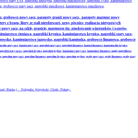
rstwo stary s?cz, nagrobki muszyna, nagrobki maszkowice, nagrobki l?cko, kamieniarstwo
, grobowce stary sacz, nagrobki ptaszkowa, kamieniarstwo ptaszkowa,
z, grobowce nowy sącz, parapety granit nowy sącz, parapety marmur nowy
 z brązu, litery ze stali nierdzewnej, urny, piwnice, realizacja nietypowych
nowy sacz, na szkle, granicie, marmurze itp. piaskowanie wizerunków i wzorów,
iarstwo cieniawa, nagrobki krynica, kamieniarstwo krynica, nagrobki stary sacz,
jazowsko, kamieniarstwo jazowsko, nagrobki kamionka, grobowce limanowa, grobowce
iarskie nowy sacz, kamien nowy sacz, nagrobek nowy sacz, nagrobek limanowa, kamien limanowa, kamieniarskie krynica,
nagrobek stary sacza , nagrobek krynica, nagrobek grybow, kamieniarz nowy sacz, kamieniarz limanowa, napisy nagrobkowe
wa, nagrobne nowy sacz, nagrobne limanowa, nagrobne krynica, nagrobne grybow, groby nowy sacz, groby limanowa, groby stary
ond, Blacha,), Poligrafia: Wizytówki, Ulotki, Plakaty,