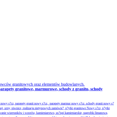
obowców granitowych oraz elementów budowlanych.
parapety granitowe, marmurowe, schody z granitu, schody
nowy s?cz, parapety granit nowy s?cz, parapety marmur nowy s?cz schody granit nowy s?
nej, urny, piwnice, realizacja nietypowych zamówie?, p?ytki granitowe Nowy s?cz, p?ytki
wanie wizerunków i wzorów, kamieniarstwo, us?ugi kamieniarskie, nagrobki limanowa,