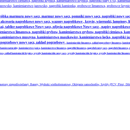
ieniarstwo cieniawa, nagrobki krynica, kamieniarstwo krynica, nagrobki stary s?cz, kamienia
azowsko, kamieniarstwo jazowsko, nagrobki kamionka, grobowce limanowa, grobowce krynica
obróbka marmuru nowy sącz, marmur nowy sącz, pomniki nowy sącz, nagrobki nowy sąc
cesoria nagrobkowe nowy sącz, wazony nagrobkowe , krzyże, wizerunki, lampiony, litery
ż, tablice nagrobkowe Nowy sącz, zdjęcia nagrobkowe Nowy sącz , napisy nagrobkowe 
niarstwo limanowa, nagrobki grybow, kamieniarstwo grybow, nagrobki cieniawa, kamien
, kamieniarstwo muszyna, kamieniarstwo maszkowice, kamieniarstwo łącko, nagrobki 
ad pogrzebowy nowy sącz, zakład pogrzebowy
, kamieniarskie limanowa, zaklad pogrzebowy limanowa, kamien
 kamien naturalny, kamieniarstwo jasica, kamieniarstwo limanowa, nagrobki limanowa, nagrobek nowy sacz, nagrobek limanowa, 
nowa, zaklad kamieniarski krynica, wyroby kamieniarskie nowy sacz, wyroby kamieniarskie krynica, wyroby kamieniarskie limano
 kasetony niepodświetlane) Banery, Wydruki wielkoformatowe, Oklejanie samochodów, Szyldy (PCV, Plexi, Dib