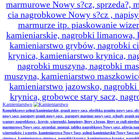
marmurowe Nowy s?cz, sprzeda?, mo
cia nagrobkowe Nowy s?cz , napisy 
marmurze itp. piaskowanie wize
kamieniarskie, nagrobki limanowa,
kamieniarstwo grybów, nagrobki ci
krynica, kamieniarstwo krynica, nag
nagrobki muszyna, nagrobki mas
muszyna, kamieniarstwo maszkowice
kamieniarstwo jazowsko, nagrobk
krynica, grobowce stary sacz, nag
Kamieniarstwo
Kompleksowe usługi kamieniarskie, granit nowy sącz, obróbka granitu nowy sącz, 
nowy sącz, parapety granit nowy sącz, parapety marmur nowy sącz schody granit no
wazony nagrobkowe , krzyże, wizerunki, lampiony, litery z brązu, litery ze stali nierd
marmurowe Nowy sącz, sprzedaż, montaż, tablice nagrobkowe Nowy sącz, zdjęcia nag
wizerunków i wzorów, kamieniarstwo Nowy Sącz, usługi kamieniarskie Nowy Sącz n
cieniawa, kamieniarstwo cieniawa, nagrobki krynica, kamieniarstwo krynica, nagrobk