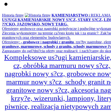
Historia firmy
KAMIENIARSTWO
i REKLAM
US?UGI KAMIENIARSKIE NOWY S?CZ, STARY S?CZ, L
??CKO, JAZOWSKO, NOWY TARG,
Oferujemy grobowce oraz nagrobki pojedyncze i podwójne wykonane 
Zlecenia wykonujemy na terenie ca?ego kraju jak i za granic?. Z
granitowych oraz elementów budowlanych.
Oferujemy: -
grobowce
i
nagrobki
z
granitu
, rze?by nagrobne, ele
granitowe, marmurowe, schody z granitu, schody marmurowe
Pr
Zapraszamy do ogl?dni?cia oferty oraz realizacji i zach?camy do sko
Kompleksowe us?ugi kamieniarskie, 
cz, obróbka marmuru nowy s?cz,
nagrobki nowy s?cz, grobowce nowy 
marmur nowy s?cz schody granit n
granitowe nowy s?cz, akcesoria n
krzy?e, wizerunki, lampiony, litery
piwnice, realizacja nietypowych za