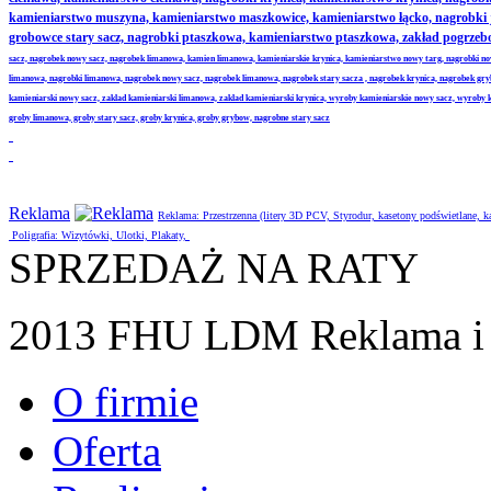
kamieniarstwo muszyna, kamieniarstwo maszkowice, kamieniarstwo łącko, nagrobki
grobowce stary sacz, nagrobki ptaszkowa, kamieniarstwo ptaszkowa, zakład pogrze
sacz, nagrobek nowy sacz, nagrobek limanowa, kamien limanowa, kamieniarskie krynica, kamieniarstwo nowy targ, nagrobki no
limanowa, nagrobki limanowa, nagrobek nowy sacz, nagrobek limanowa, nagrobek stary sacza , nagrobek krynica, nagrobek gr
kamieniarski nowy sacz, zaklad kamieniarski limanowa, zaklad kamieniarski krynica, wyroby kamieniarskie nowy sacz, wyroby
groby limanowa, groby stary sacz, groby krynica, groby grybow, nagrobne stary sacz
Reklama
Reklama: Przestrzenna (litery 3D PCV, Styrodur, kasetony podświetlane,
Poligrafia: Wizytówki, Ulotki, Plakaty,
SPRZEDAŻ NA RATY
2013 FHU LDM Reklama i 
O firmie
Oferta