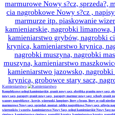
marmurowe Nowy s?cz, sprzeda?, mo
cia nagrobkowe Nowy s?cz , napisy 
marmurze itp. piaskowanie wize
kamieniarskie, nagrobki limanowa,
kamieniarstwo grybów, nagrobki ci
krynica, kamieniarstwo krynica, nag
nagrobki muszyna, nagrobki mas
muszyna, kamieniarstwo maszkowice
kamieniarstwo jazowsko, nagrobk
krynica, grobowce stary sacz, nag
Kamieniarstwo
Kompleksowe usługi kamieniarskie, granit nowy sącz, obróbka granitu nowy sącz, 
nowy sącz, parapety granit nowy sącz, parapety marmur nowy sącz schody granit no
wazony nagrobkowe , krzyże, wizerunki, lampiony, litery z brązu, litery ze stali nierd
marmurowe Nowy sącz, sprzedaż, montaż, tablice nagrobkowe Nowy sącz, zdjęcia nag
wizerunków i wzorów, kamieniarstwo Nowy Sącz, usługi kamieniarskie Nowy Sącz n
cieniawa, kamieniarstwo cieniawa, nagrobki krynica, kamieniarstwo krynica, nagrobk