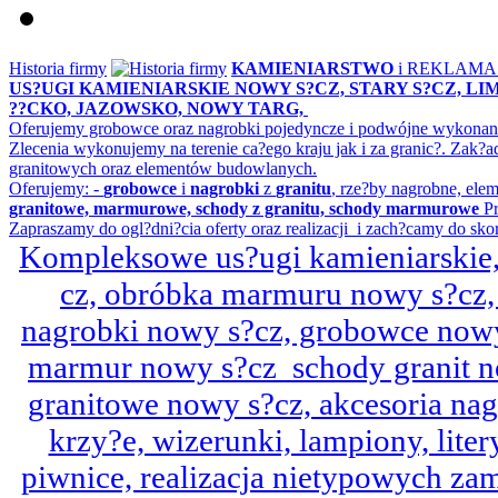
Historia firmy
KAMIENIARSTWO
i REKLAM
US?UGI KAMIENIARSKIE NOWY S?CZ, STARY S?CZ, L
??CKO, JAZOWSKO, NOWY TARG,
Oferujemy grobowce oraz nagrobki pojedyncze i podwójne wykonane 
Zlecenia wykonujemy na terenie ca?ego kraju jak i za granic?. Z
granitowych oraz elementów budowlanych.
Oferujemy: -
grobowce
i
nagrobki
z
granitu
, rze?by nagrobne, ele
granitowe, marmurowe, schody z granitu, schody marmurowe
Pr
Zapraszamy do ogl?dni?cia oferty oraz realizacji i zach?camy do sko
Kompleksowe us?ugi kamieniarskie, 
cz, obróbka marmuru nowy s?cz,
nagrobki nowy s?cz, grobowce nowy 
marmur nowy s?cz schody granit n
granitowe nowy s?cz, akcesoria n
krzy?e, wizerunki, lampiony, litery
piwnice, realizacja nietypowych za