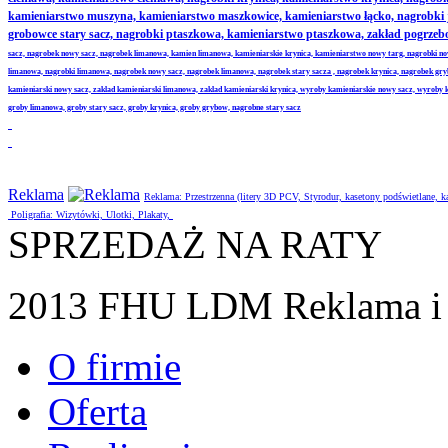
kamieniarstwo muszyna, kamieniarstwo maszkowice, kamieniarstwo łącko, nagrobki
grobowce stary sacz, nagrobki ptaszkowa, kamieniarstwo ptaszkowa, zakład pogrze
sacz, nagrobek nowy sacz, nagrobek limanowa, kamien limanowa, kamieniarskie krynica, kamieniarstwo nowy targ, nagrobki no
limanowa, nagrobki limanowa, nagrobek nowy sacz, nagrobek limanowa, nagrobek stary sacza , nagrobek krynica, nagrobek gr
kamieniarski nowy sacz, zaklad kamieniarski limanowa, zaklad kamieniarski krynica, wyroby kamieniarskie nowy sacz, wyroby
groby limanowa, groby stary sacz, groby krynica, groby grybow, nagrobne stary sacz
Reklama
Reklama: Przestrzenna (litery 3D PCV, Styrodur, kasetony podświetlane,
Poligrafia: Wizytówki, Ulotki, Plakaty,
SPRZEDAŻ NA RATY
2013 FHU LDM Reklama i 
O firmie
Oferta