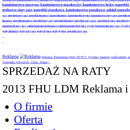
kamieniarstwo muszyna, kamieniarstwo maszkowice, kamieniarstwo łącko, nagrobki
grobowce stary sacz, nagrobki ptaszkowa, kamieniarstwo ptaszkowa, zakład pogrze
sacz, nagrobek nowy sacz, nagrobek limanowa, kamien limanowa, kamieniarskie krynica, kamieniarstwo nowy targ, nagrobki no
limanowa, nagrobki limanowa, nagrobek nowy sacz, nagrobek limanowa, nagrobek stary sacza , nagrobek krynica, nagrobek gr
kamieniarski nowy sacz, zaklad kamieniarski limanowa, zaklad kamieniarski krynica, wyroby kamieniarskie nowy sacz, wyroby
groby limanowa, groby stary sacz, groby krynica, groby grybow, nagrobne stary sacz
Reklama
Reklama: Przestrzenna (litery 3D PCV, Styrodur, kasetony podświetlane,
Poligrafia: Wizytówki, Ulotki, Plakaty,
SPRZEDAŻ NA RATY
2013 FHU LDM Reklama i 
O firmie
Oferta