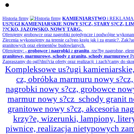
Historia firmy
KAMIENIARSTWO
i REKLAM
US?UGI KAMIENIARSKIE NOWY S?CZ, STARY S?CZ, L
??CKO, JAZOWSKO, NOWY TARG,
Oferujemy grobowce oraz nagrobki pojedyncze i podwójne wykonane 
Zlecenia wykonujemy na terenie ca?ego kraju jak i za granic?. Z
granitowych oraz elementów budowlanych.
Oferujemy: -
grobowce
i
nagrobki
z
granitu
, rze?by nagrobne, ele
granitowe, marmurowe, schody z granitu, schody marmurowe
Pr
Zapraszamy do ogl?dni?cia oferty oraz realizacji i zach?camy do sko
Kompleksowe us?ugi kamieniarskie, 
cz, obróbka marmuru nowy s?cz,
nagrobki nowy s?cz, grobowce nowy 
marmur nowy s?cz schody granit n
granitowe nowy s?cz, akcesoria n
krzy?e, wizerunki, lampiony, litery
piwnice, realizacja nietypowych za