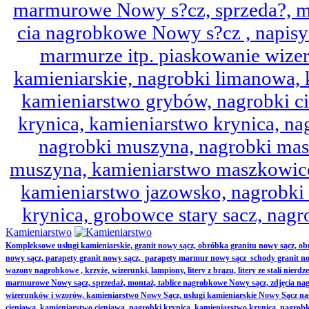
marmurowe Nowy s?cz, sprzeda?, mo
cia nagrobkowe Nowy s?cz , napisy 
marmurze itp. piaskowanie wize
kamieniarskie, nagrobki limanowa,
kamieniarstwo grybów, nagrobki ci
krynica, kamieniarstwo krynica, nag
nagrobki muszyna, nagrobki mas
muszyna, kamieniarstwo maszkowice
kamieniarstwo jazowsko, nagrobk
krynica, grobowce stary sacz, nag
Kamieniarstwo
Kompleksowe usługi kamieniarskie, granit nowy sącz, obróbka granitu nowy sącz, 
nowy sącz, parapety granit nowy sącz, parapety marmur nowy sącz schody granit no
wazony nagrobkowe , krzyże, wizerunki, lampiony, litery z brązu, litery ze stali nierd
marmurowe Nowy sącz, sprzedaż, montaż, tablice nagrobkowe Nowy sącz, zdjęcia nag
wizerunków i wzorów, kamieniarstwo Nowy Sącz, usługi kamieniarskie Nowy Sącz n
cieniawa, kamieniarstwo cieniawa, nagrobki krynica, kamieniarstwo krynica, nagrobk