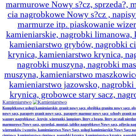
marmurowe Nowy s?cz, sprzeda?, mo
cia nagrobkowe Nowy s?cz , napisy 
marmurze itp. piaskowanie wize
kamieniarskie, nagrobki limanowa,
kamieniarstwo grybów, nagrobki ci
krynica, kamieniarstwo krynica, nag
nagrobki muszyna, nagrobki mas
muszyna, kamieniarstwo maszkowice
kamieniarstwo jazowsko, nagrobk
krynica, grobowce stary sacz, nag
Kamieniarstwo
Kompleksowe usługi kamieniarskie, granit nowy sącz, obróbka granitu nowy sącz, 
nowy sącz, parapety granit nowy sącz, parapety marmur nowy sącz schody granit no
wazony nagrobkowe , krzyże, wizerunki, lampiony, litery z brązu, litery ze stali nierd
marmurowe Nowy sącz, sprzedaż, montaż, tablice nagrobkowe Nowy sącz, zdjęcia nag
wizerunków i wzorów, kamieniarstwo Nowy Sącz, usługi kamieniarskie Nowy Sącz n
cieniawa, kamieniarstwo cieniawa, nagrobki krynica, kamieniarstwo krynica, nagrobk