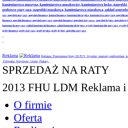
kamieniarstwo muszyna, kamieniarstwo maszkowice, kamieniarstwo łącko, nagrobki
grobowce stary sacz, nagrobki ptaszkowa, kamieniarstwo ptaszkowa, zakład pogrze
sacz, nagrobek nowy sacz, nagrobek limanowa, kamien limanowa, kamieniarskie krynica, kamieniarstwo nowy targ, nagrobki no
limanowa, nagrobki limanowa, nagrobek nowy sacz, nagrobek limanowa, nagrobek stary sacza , nagrobek krynica, nagrobek gr
kamieniarski nowy sacz, zaklad kamieniarski limanowa, zaklad kamieniarski krynica, wyroby kamieniarskie nowy sacz, wyroby
groby limanowa, groby stary sacz, groby krynica, groby grybow, nagrobne stary sacz
Reklama
Reklama: Przestrzenna (litery 3D PCV, Styrodur, kasetony podświetlane,
Poligrafia: Wizytówki, Ulotki, Plakaty,
SPRZEDAŻ NA RATY
2013 FHU LDM Reklama i 
O firmie
Oferta