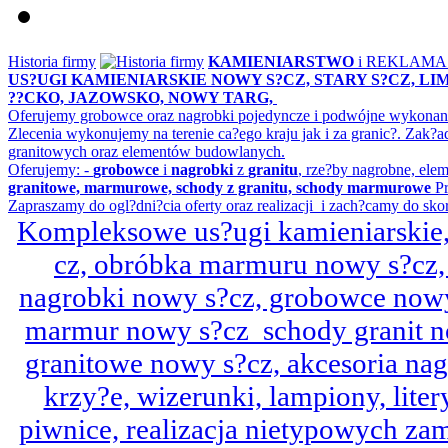
Historia firmy
KAMIENIARSTWO
i REKLAM
US?UGI KAMIENIARSKIE NOWY S?CZ, STARY S?CZ, L
??CKO, JAZOWSKO, NOWY TARG,
Oferujemy grobowce oraz nagrobki pojedyncze i podwójne wykonane 
Zlecenia wykonujemy na terenie ca?ego kraju jak i za granic?. Z
granitowych oraz elementów budowlanych.
Oferujemy: -
grobowce
i
nagrobki
z
granitu
, rze?by nagrobne, ele
granitowe, marmurowe, schody z granitu, schody marmurowe
Pr
Zapraszamy do ogl?dni?cia oferty oraz realizacji i zach?camy do sko
Kompleksowe us?ugi kamieniarskie, 
cz, obróbka marmuru nowy s?cz,
nagrobki nowy s?cz, grobowce nowy 
marmur nowy s?cz schody granit n
granitowe nowy s?cz, akcesoria n
krzy?e, wizerunki, lampiony, litery
piwnice, realizacja nietypowych za