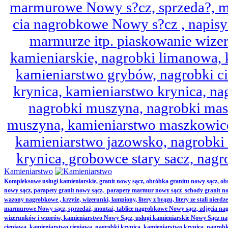
marmurowe Nowy s?cz, sprzeda?, mo
cia nagrobkowe Nowy s?cz , napisy 
marmurze itp. piaskowanie wize
kamieniarskie, nagrobki limanowa,
kamieniarstwo grybów, nagrobki ci
krynica, kamieniarstwo krynica, nag
nagrobki muszyna, nagrobki mas
muszyna, kamieniarstwo maszkowice
kamieniarstwo jazowsko, nagrobk
krynica, grobowce stary sacz, nag
Kamieniarstwo
Kompleksowe usługi kamieniarskie, granit nowy sącz, obróbka granitu nowy sącz, 
nowy sącz, parapety granit nowy sącz, parapety marmur nowy sącz schody granit no
wazony nagrobkowe , krzyże, wizerunki, lampiony, litery z brązu, litery ze stali nierd
marmurowe Nowy sącz, sprzedaż, montaż, tablice nagrobkowe Nowy sącz, zdjęcia nag
wizerunków i wzorów, kamieniarstwo Nowy Sącz, usługi kamieniarskie Nowy Sącz n
cieniawa, kamieniarstwo cieniawa, nagrobki krynica, kamieniarstwo krynica, nagrobk