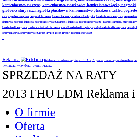
kamieniarstwo muszyna, kamieniarstwo maszkowice, kamieniarstwo łącko, nagrobki
grobowce stary sacz, nagrobki ptaszkowa, kamieniarstwo ptaszkowa, zakład pogrze
sacz, nagrobek nowy sacz, nagrobek limanowa, kamien limanowa, kamieniarskie krynica, kamieniarstwo nowy targ, nagrobki no
limanowa, nagrobki limanowa, nagrobek nowy sacz, nagrobek limanowa, nagrobek stary sacza , nagrobek krynica, nagrobek gr
kamieniarski nowy sacz, zaklad kamieniarski limanowa, zaklad kamieniarski krynica, wyroby kamieniarskie nowy sacz, wyroby
groby limanowa, groby stary sacz, groby krynica, groby grybow, nagrobne stary sacz
Reklama
Reklama: Przestrzenna (litery 3D PCV, Styrodur, kasetony podświetlane,
Poligrafia: Wizytówki, Ulotki, Plakaty,
SPRZEDAŻ NA RATY
2013 FHU LDM Reklama i 
O firmie
Oferta