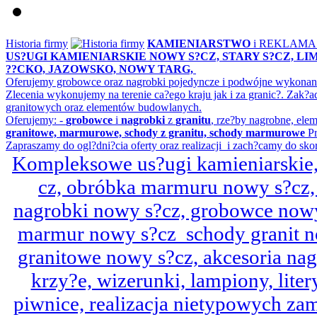
Historia firmy
KAMIENIARSTWO
i REKLAM
US?UGI KAMIENIARSKIE NOWY S?CZ, STARY S?CZ, L
??CKO, JAZOWSKO, NOWY TARG,
Oferujemy grobowce oraz nagrobki pojedyncze i podwójne wykonane 
Zlecenia wykonujemy na terenie ca?ego kraju jak i za granic?. Z
granitowych oraz elementów budowlanych.
Oferujemy: -
grobowce
i
nagrobki
z
granitu
, rze?by nagrobne, ele
granitowe, marmurowe, schody z granitu, schody marmurowe
Pr
Zapraszamy do ogl?dni?cia oferty oraz realizacji i zach?camy do sko
Kompleksowe us?ugi kamieniarskie, 
cz, obróbka marmuru nowy s?cz,
nagrobki nowy s?cz, grobowce nowy 
marmur nowy s?cz schody granit n
granitowe nowy s?cz, akcesoria n
krzy?e, wizerunki, lampiony, litery
piwnice, realizacja nietypowych za