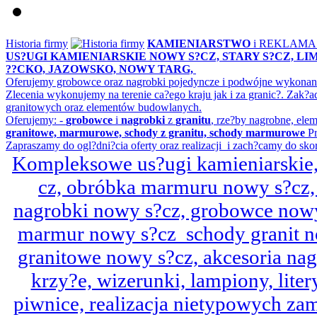
Historia firmy
KAMIENIARSTWO
i REKLAM
US?UGI KAMIENIARSKIE NOWY S?CZ, STARY S?CZ, L
??CKO, JAZOWSKO, NOWY TARG,
Oferujemy grobowce oraz nagrobki pojedyncze i podwójne wykonane 
Zlecenia wykonujemy na terenie ca?ego kraju jak i za granic?. Z
granitowych oraz elementów budowlanych.
Oferujemy: -
grobowce
i
nagrobki
z
granitu
, rze?by nagrobne, ele
granitowe, marmurowe, schody z granitu, schody marmurowe
Pr
Zapraszamy do ogl?dni?cia oferty oraz realizacji i zach?camy do sko
Kompleksowe us?ugi kamieniarskie, 
cz, obróbka marmuru nowy s?cz,
nagrobki nowy s?cz, grobowce nowy 
marmur nowy s?cz schody granit n
granitowe nowy s?cz, akcesoria n
krzy?e, wizerunki, lampiony, litery
piwnice, realizacja nietypowych za