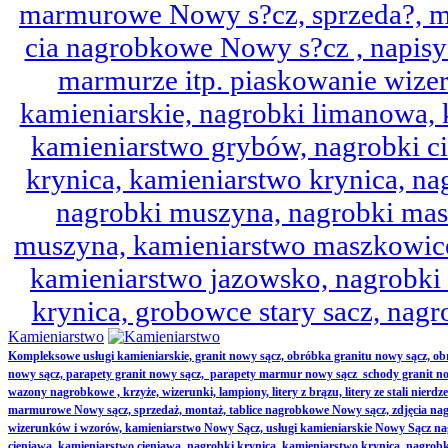
marmurowe Nowy s?cz, sprzeda?, mo
cia nagrobkowe Nowy s?cz , napisy 
marmurze itp. piaskowanie wize
kamieniarskie, nagrobki limanowa,
kamieniarstwo grybów, nagrobki ci
krynica, kamieniarstwo krynica, nag
nagrobki muszyna, nagrobki mas
muszyna, kamieniarstwo maszkowice
kamieniarstwo jazowsko, nagrobk
krynica, grobowce stary sacz, nag
Kamieniarstwo
Kompleksowe usługi kamieniarskie, granit nowy sącz, obróbka granitu nowy sącz, 
nowy sącz, parapety granit nowy sącz, parapety marmur nowy sącz schody granit no
wazony nagrobkowe , krzyże, wizerunki, lampiony, litery z brązu, litery ze stali nierd
marmurowe Nowy sącz, sprzedaż, montaż, tablice nagrobkowe Nowy sącz, zdjęcia nag
wizerunków i wzorów, kamieniarstwo Nowy Sącz, usługi kamieniarskie Nowy Sącz n
cieniawa, kamieniarstwo cieniawa, nagrobki krynica, kamieniarstwo krynica, nagrobk