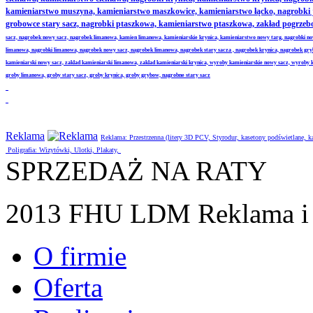
kamieniarstwo muszyna, kamieniarstwo maszkowice, kamieniarstwo łącko, nagrobki
grobowce stary sacz, nagrobki ptaszkowa, kamieniarstwo ptaszkowa, zakład pogrze
sacz, nagrobek nowy sacz, nagrobek limanowa, kamien limanowa, kamieniarskie krynica, kamieniarstwo nowy targ, nagrobki no
limanowa, nagrobki limanowa, nagrobek nowy sacz, nagrobek limanowa, nagrobek stary sacza , nagrobek krynica, nagrobek gr
kamieniarski nowy sacz, zaklad kamieniarski limanowa, zaklad kamieniarski krynica, wyroby kamieniarskie nowy sacz, wyroby
groby limanowa, groby stary sacz, groby krynica, groby grybow, nagrobne stary sacz
Reklama
Reklama: Przestrzenna (litery 3D PCV, Styrodur, kasetony podświetlane,
Poligrafia: Wizytówki, Ulotki, Plakaty,
SPRZEDAŻ NA RATY
2013 FHU LDM Reklama i 
O firmie
Oferta