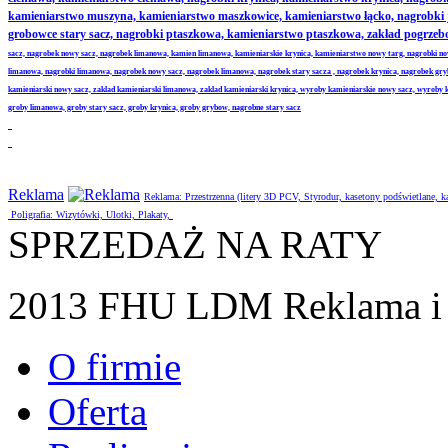
kamieniarstwo muszyna, kamieniarstwo maszkowice, kamieniarstwo łącko, nagrobki
grobowce stary sacz, nagrobki ptaszkowa, kamieniarstwo ptaszkowa, zakład pogrze
sacz, nagrobek nowy sacz, nagrobek limanowa, kamien limanowa, kamieniarskie krynica, kamieniarstwo nowy targ, nagrobki no
limanowa, nagrobki limanowa, nagrobek nowy sacz, nagrobek limanowa, nagrobek stary sacza , nagrobek krynica, nagrobek gr
kamieniarski nowy sacz, zaklad kamieniarski limanowa, zaklad kamieniarski krynica, wyroby kamieniarskie nowy sacz, wyroby
groby limanowa, groby stary sacz, groby krynica, groby grybow, nagrobne stary sacz
Reklama
Reklama: Przestrzenna (litery 3D PCV, Styrodur, kasetony podświetlane,
Poligrafia: Wizytówki, Ulotki, Plakaty,
SPRZEDAŻ NA RATY
2013 FHU LDM Reklama i 
O firmie
Oferta