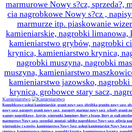
marmurowe Nowy s?cz, sprzeda?, mo
cia nagrobkowe Nowy s?cz , napisy 
marmurze itp. piaskowanie wize
kamieniarskie, nagrobki limanowa,
kamieniarstwo grybów, nagrobki ci
krynica, kamieniarstwo krynica, nag
nagrobki muszyna, nagrobki mas
muszyna, kamieniarstwo maszkowice
kamieniarstwo jazowsko, nagrobk
krynica, grobowce stary sacz, nag
Kamieniarstwo
Kompleksowe usługi kamieniarskie, granit nowy sącz, obróbka granitu nowy sącz, 
nowy sącz, parapety granit nowy sącz, parapety marmur nowy sącz schody granit no
wazony nagrobkowe , krzyże, wizerunki, lampiony, litery z brązu, litery ze stali nierd
marmurowe Nowy sącz, sprzedaż, montaż, tablice nagrobkowe Nowy sącz, zdjęcia nag
wizerunków i wzorów, kamieniarstwo Nowy Sącz, usługi kamieniarskie Nowy Sącz n
cieniawa, kamieniarstwo cieniawa, nagrobki krynica, kamieniarstwo krynica, nagrobk