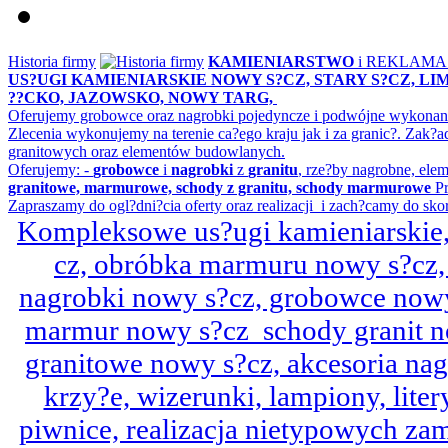
Historia firmy
KAMIENIARSTWO
i REKLAM
US?UGI KAMIENIARSKIE NOWY S?CZ, STARY S?CZ, L
??CKO, JAZOWSKO, NOWY TARG,
Oferujemy grobowce oraz nagrobki pojedyncze i podwójne wykonane 
Zlecenia wykonujemy na terenie ca?ego kraju jak i za granic?. Z
granitowych oraz elementów budowlanych.
Oferujemy: -
grobowce
i
nagrobki
z
granitu
, rze?by nagrobne, ele
granitowe, marmurowe, schody z granitu, schody marmurowe
Pr
Zapraszamy do ogl?dni?cia oferty oraz realizacji i zach?camy do sko
Kompleksowe us?ugi kamieniarskie, 
cz, obróbka marmuru nowy s?cz,
nagrobki nowy s?cz, grobowce nowy 
marmur nowy s?cz schody granit n
granitowe nowy s?cz, akcesoria n
krzy?e, wizerunki, lampiony, litery
piwnice, realizacja nietypowych za