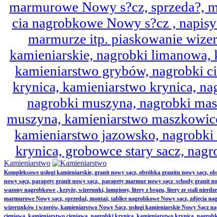
marmurowe Nowy s?cz, sprzeda?, mo
cia nagrobkowe Nowy s?cz , napisy 
marmurze itp. piaskowanie wize
kamieniarskie, nagrobki limanowa,
kamieniarstwo grybów, nagrobki ci
krynica, kamieniarstwo krynica, nag
nagrobki muszyna, nagrobki mas
muszyna, kamieniarstwo maszkowice
kamieniarstwo jazowsko, nagrobk
krynica, grobowce stary sacz, nag
Kamieniarstwo
Kompleksowe usługi kamieniarskie, granit nowy sącz, obróbka granitu nowy sącz, 
nowy sącz, parapety granit nowy sącz, parapety marmur nowy sącz schody granit no
wazony nagrobkowe , krzyże, wizerunki, lampiony, litery z brązu, litery ze stali nierd
marmurowe Nowy sącz, sprzedaż, montaż, tablice nagrobkowe Nowy sącz, zdjęcia nag
wizerunków i wzorów, kamieniarstwo Nowy Sącz, usługi kamieniarskie Nowy Sącz n
cieniawa, kamieniarstwo cieniawa, nagrobki krynica, kamieniarstwo krynica, nagrobk