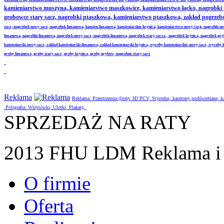
kamieniarstwo muszyna, kamieniarstwo maszkowice, kamieniarstwo łącko, nagrobki
grobowce stary sacz, nagrobki ptaszkowa, kamieniarstwo ptaszkowa, zakład pogrze
sacz, nagrobek nowy sacz, nagrobek limanowa, kamien limanowa, kamieniarskie krynica, kamieniarstwo nowy targ, nagrobki no
limanowa, nagrobki limanowa, nagrobek nowy sacz, nagrobek limanowa, nagrobek stary sacza , nagrobek krynica, nagrobek gr
kamieniarski nowy sacz, zaklad kamieniarski limanowa, zaklad kamieniarski krynica, wyroby kamieniarskie nowy sacz, wyroby
groby limanowa, groby stary sacz, groby krynica, groby grybow, nagrobne stary sacz
Reklama
Reklama: Przestrzenna (litery 3D PCV, Styrodur, kasetony podświetlane,
Poligrafia: Wizytówki, Ulotki, Plakaty,
SPRZEDAŻ NA RATY
2013 FHU LDM Reklama i 
O firmie
Oferta