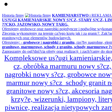
Historia firmy
KAMIENIARSTWO
i REKLAM
US?UGI KAMIENIARSKIE NOWY S?CZ, STARY S?CZ, L
??CKO, JAZOWSKO, NOWY TARG,
Oferujemy grobowce oraz nagrobki pojedyncze i podwójne wykonane 
Zlecenia wykonujemy na terenie ca?ego kraju jak i za granic?. Z
granitowych oraz elementów budowlanych.
Oferujemy: -
grobowce
i
nagrobki
z
granitu
, rze?by nagrobne, ele
granitowe, marmurowe, schody z granitu, schody marmurowe
Pr
Zapraszamy do ogl?dni?cia oferty oraz realizacji i zach?camy do sko
Kompleksowe us?ugi kamieniarskie, 
cz, obróbka marmuru nowy s?cz,
nagrobki nowy s?cz, grobowce nowy 
marmur nowy s?cz schody granit n
granitowe nowy s?cz, akcesoria n
krzy?e, wizerunki, lampiony, litery
piwnice, realizacja nietypowych za