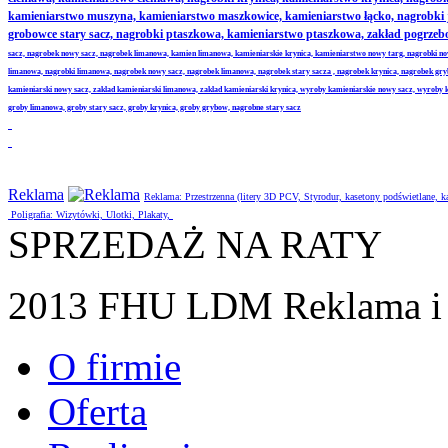
kamieniarstwo muszyna, kamieniarstwo maszkowice, kamieniarstwo łącko, nagrobki
grobowce stary sacz, nagrobki ptaszkowa, kamieniarstwo ptaszkowa, zakład pogrze
sacz, nagrobek nowy sacz, nagrobek limanowa, kamien limanowa, kamieniarskie krynica, kamieniarstwo nowy targ, nagrobki no
limanowa, nagrobki limanowa, nagrobek nowy sacz, nagrobek limanowa, nagrobek stary sacza , nagrobek krynica, nagrobek gr
kamieniarski nowy sacz, zaklad kamieniarski limanowa, zaklad kamieniarski krynica, wyroby kamieniarskie nowy sacz, wyroby
groby limanowa, groby stary sacz, groby krynica, groby grybow, nagrobne stary sacz
Reklama
Reklama: Przestrzenna (litery 3D PCV, Styrodur, kasetony podświetlane,
Poligrafia: Wizytówki, Ulotki, Plakaty,
SPRZEDAŻ NA RATY
2013 FHU LDM Reklama i 
O firmie
Oferta