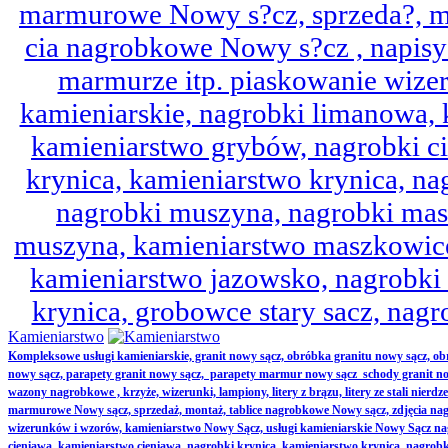
marmurowe Nowy s?cz, sprzeda?, mo
cia nagrobkowe Nowy s?cz , napisy 
marmurze itp. piaskowanie wize
kamieniarskie, nagrobki limanowa,
kamieniarstwo grybów, nagrobki ci
krynica, kamieniarstwo krynica, nag
nagrobki muszyna, nagrobki mas
muszyna, kamieniarstwo maszkowice
kamieniarstwo jazowsko, nagrobk
krynica, grobowce stary sacz, nag
Kamieniarstwo
Kompleksowe usługi kamieniarskie, granit nowy sącz, obróbka granitu nowy sącz, 
nowy sącz, parapety granit nowy sącz, parapety marmur nowy sącz schody granit no
wazony nagrobkowe , krzyże, wizerunki, lampiony, litery z brązu, litery ze stali nierd
marmurowe Nowy sącz, sprzedaż, montaż, tablice nagrobkowe Nowy sącz, zdjęcia nag
wizerunków i wzorów, kamieniarstwo Nowy Sącz, usługi kamieniarskie Nowy Sącz n
cieniawa, kamieniarstwo cieniawa, nagrobki krynica, kamieniarstwo krynica, nagrobk