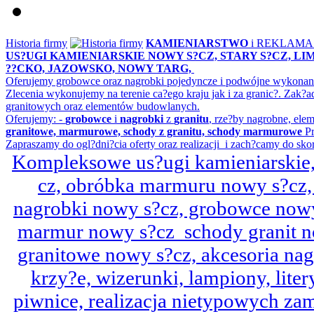
Historia firmy
KAMIENIARSTWO
i REKLAM
US?UGI KAMIENIARSKIE NOWY S?CZ, STARY S?CZ, L
??CKO, JAZOWSKO, NOWY TARG,
Oferujemy grobowce oraz nagrobki pojedyncze i podwójne wykonane 
Zlecenia wykonujemy na terenie ca?ego kraju jak i za granic?. Z
granitowych oraz elementów budowlanych.
Oferujemy: -
grobowce
i
nagrobki
z
granitu
, rze?by nagrobne, ele
granitowe, marmurowe, schody z granitu, schody marmurowe
Pr
Zapraszamy do ogl?dni?cia oferty oraz realizacji i zach?camy do sko
Kompleksowe us?ugi kamieniarskie, 
cz, obróbka marmuru nowy s?cz,
nagrobki nowy s?cz, grobowce nowy 
marmur nowy s?cz schody granit n
granitowe nowy s?cz, akcesoria n
krzy?e, wizerunki, lampiony, litery
piwnice, realizacja nietypowych za