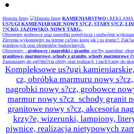
Historia firmy
KAMIENIARSTWO
i REKLAM
US?UGI KAMIENIARSKIE NOWY S?CZ, STARY S?CZ, L
??CKO, JAZOWSKO, NOWY TARG,
Oferujemy grobowce oraz nagrobki pojedyncze i podwójne wykonane 
Zlecenia wykonujemy na terenie ca?ego kraju jak i za granic?. Z
granitowych oraz elementów budowlanych.
Oferujemy: -
grobowce
i
nagrobki
z
granitu
, rze?by nagrobne, ele
granitowe, marmurowe, schody z granitu, schody marmurowe
Pr
Zapraszamy do ogl?dni?cia oferty oraz realizacji i zach?camy do sko
Kompleksowe us?ugi kamieniarskie, 
cz, obróbka marmuru nowy s?cz,
nagrobki nowy s?cz, grobowce nowy 
marmur nowy s?cz schody granit n
granitowe nowy s?cz, akcesoria n
krzy?e, wizerunki, lampiony, litery
piwnice, realizacja nietypowych za