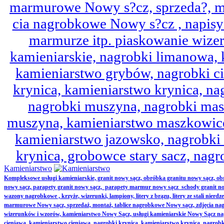
marmurowe Nowy s?cz, sprzeda?, mo
cia nagrobkowe Nowy s?cz , napisy 
marmurze itp. piaskowanie wize
kamieniarskie, nagrobki limanowa,
kamieniarstwo grybów, nagrobki ci
krynica, kamieniarstwo krynica, nag
nagrobki muszyna, nagrobki mas
muszyna, kamieniarstwo maszkowice
kamieniarstwo jazowsko, nagrobk
krynica, grobowce stary sacz, nag
Kamieniarstwo
Kompleksowe usługi kamieniarskie, granit nowy sącz, obróbka granitu nowy sącz, 
nowy sącz, parapety granit nowy sącz, parapety marmur nowy sącz schody granit no
wazony nagrobkowe , krzyże, wizerunki, lampiony, litery z brązu, litery ze stali nierd
marmurowe Nowy sącz, sprzedaż, montaż, tablice nagrobkowe Nowy sącz, zdjęcia nag
wizerunków i wzorów, kamieniarstwo Nowy Sącz, usługi kamieniarskie Nowy Sącz n
cieniawa, kamieniarstwo cieniawa, nagrobki krynica, kamieniarstwo krynica, nagrobk