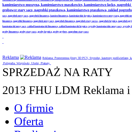
kamieniarstwo muszyna, kamieniarstwo maszkowice, kamieniarstwo łącko, nagrobki
grobowce stary sacz, nagrobki ptaszkowa, kamieniarstwo ptaszkowa, zakład pogrze
sacz, nagrobek nowy sacz, nagrobek limanowa, kamien limanowa, kamieniarskie krynica, kamieniarstwo nowy targ, nagrobki no
limanowa, nagrobki limanowa, nagrobek nowy sacz, nagrobek limanowa, nagrobek stary sacza , nagrobek krynica, nagrobek gr
kamieniarski nowy sacz, zaklad kamieniarski limanowa, zaklad kamieniarski krynica, wyroby kamieniarskie nowy sacz, wyroby
groby limanowa, groby stary sacz, groby krynica, groby grybow, nagrobne stary sacz
Reklama
Reklama: Przestrzenna (litery 3D PCV, Styrodur, kasetony podświetlane,
Poligrafia: Wizytówki, Ulotki, Plakaty,
SPRZEDAŻ NA RATY
2013 FHU LDM Reklama i 
O firmie
Oferta