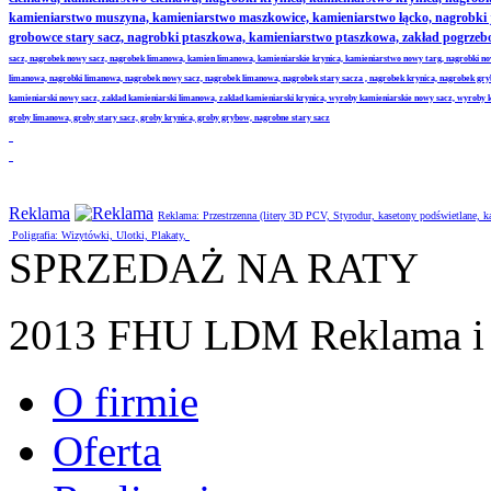
kamieniarstwo muszyna, kamieniarstwo maszkowice, kamieniarstwo łącko, nagrobki
grobowce stary sacz, nagrobki ptaszkowa, kamieniarstwo ptaszkowa, zakład pogrze
sacz, nagrobek nowy sacz, nagrobek limanowa, kamien limanowa, kamieniarskie krynica, kamieniarstwo nowy targ, nagrobki no
limanowa, nagrobki limanowa, nagrobek nowy sacz, nagrobek limanowa, nagrobek stary sacza , nagrobek krynica, nagrobek gr
kamieniarski nowy sacz, zaklad kamieniarski limanowa, zaklad kamieniarski krynica, wyroby kamieniarskie nowy sacz, wyroby
groby limanowa, groby stary sacz, groby krynica, groby grybow, nagrobne stary sacz
Reklama
Reklama: Przestrzenna (litery 3D PCV, Styrodur, kasetony podświetlane,
Poligrafia: Wizytówki, Ulotki, Plakaty,
SPRZEDAŻ NA RATY
2013 FHU LDM Reklama i 
O firmie
Oferta