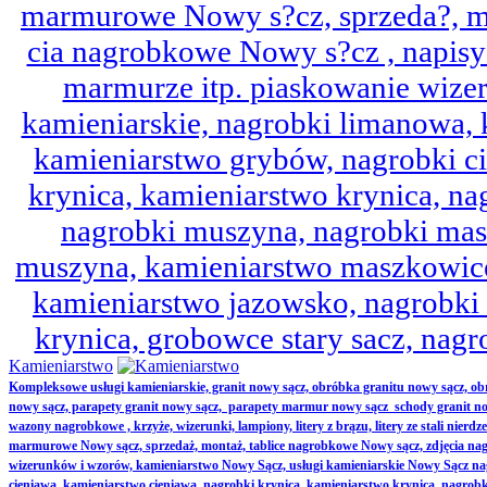
marmurowe Nowy s?cz, sprzeda?, mo
cia nagrobkowe Nowy s?cz , napisy 
marmurze itp. piaskowanie wize
kamieniarskie, nagrobki limanowa,
kamieniarstwo grybów, nagrobki ci
krynica, kamieniarstwo krynica, nag
nagrobki muszyna, nagrobki mas
muszyna, kamieniarstwo maszkowice
kamieniarstwo jazowsko, nagrobk
krynica, grobowce stary sacz, nag
Kamieniarstwo
Kompleksowe usługi kamieniarskie, granit nowy sącz, obróbka granitu nowy sącz, 
nowy sącz, parapety granit nowy sącz, parapety marmur nowy sącz schody granit no
wazony nagrobkowe , krzyże, wizerunki, lampiony, litery z brązu, litery ze stali nierd
marmurowe Nowy sącz, sprzedaż, montaż, tablice nagrobkowe Nowy sącz, zdjęcia nag
wizerunków i wzorów, kamieniarstwo Nowy Sącz, usługi kamieniarskie Nowy Sącz n
cieniawa, kamieniarstwo cieniawa, nagrobki krynica, kamieniarstwo krynica, nagrobk