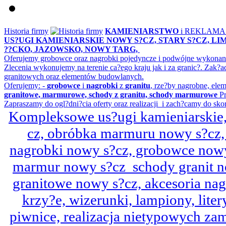
Historia firmy
KAMIENIARSTWO
i REKLAM
US?UGI KAMIENIARSKIE NOWY S?CZ, STARY S?CZ, L
??CKO, JAZOWSKO, NOWY TARG,
Oferujemy grobowce oraz nagrobki pojedyncze i podwójne wykonane 
Zlecenia wykonujemy na terenie ca?ego kraju jak i za granic?. Z
granitowych oraz elementów budowlanych.
Oferujemy: -
grobowce
i
nagrobki
z
granitu
, rze?by nagrobne, ele
granitowe, marmurowe, schody z granitu, schody marmurowe
Pr
Zapraszamy do ogl?dni?cia oferty oraz realizacji i zach?camy do sko
Kompleksowe us?ugi kamieniarskie, 
cz, obróbka marmuru nowy s?cz,
nagrobki nowy s?cz, grobowce nowy 
marmur nowy s?cz schody granit n
granitowe nowy s?cz, akcesoria n
krzy?e, wizerunki, lampiony, litery
piwnice, realizacja nietypowych za