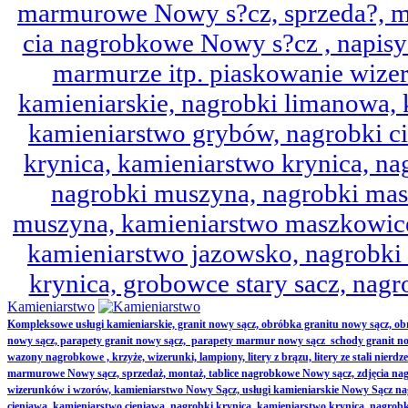
marmurowe Nowy s?cz, sprzeda?, mo
cia nagrobkowe Nowy s?cz , napisy 
marmurze itp. piaskowanie wize
kamieniarskie, nagrobki limanowa,
kamieniarstwo grybów, nagrobki ci
krynica, kamieniarstwo krynica, nag
nagrobki muszyna, nagrobki mas
muszyna, kamieniarstwo maszkowice
kamieniarstwo jazowsko, nagrobk
krynica, grobowce stary sacz, nag
Kamieniarstwo
Kompleksowe usługi kamieniarskie, granit nowy sącz, obróbka granitu nowy sącz, 
nowy sącz, parapety granit nowy sącz, parapety marmur nowy sącz schody granit no
wazony nagrobkowe , krzyże, wizerunki, lampiony, litery z brązu, litery ze stali nierd
marmurowe Nowy sącz, sprzedaż, montaż, tablice nagrobkowe Nowy sącz, zdjęcia nag
wizerunków i wzorów, kamieniarstwo Nowy Sącz, usługi kamieniarskie Nowy Sącz n
cieniawa, kamieniarstwo cieniawa, nagrobki krynica, kamieniarstwo krynica, nagrobk