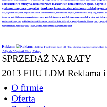
kamieniarstwo muszyna, kamieniarstwo maszkowice, kamieniarstwo łącko, nagrobki
grobowce stary sacz, nagrobki ptaszkowa, kamieniarstwo ptaszkowa, zakład pogrze
sacz, nagrobek nowy sacz, nagrobek limanowa, kamien limanowa, kamieniarskie krynica, kamieniarstwo nowy targ, nagrobki no
limanowa, nagrobki limanowa, nagrobek nowy sacz, nagrobek limanowa, nagrobek stary sacza , nagrobek krynica, nagrobek gr
kamieniarski nowy sacz, zaklad kamieniarski limanowa, zaklad kamieniarski krynica, wyroby kamieniarskie nowy sacz, wyroby
groby limanowa, groby stary sacz, groby krynica, groby grybow, nagrobne stary sacz
Reklama
Reklama: Przestrzenna (litery 3D PCV, Styrodur, kasetony podświetlane,
Poligrafia: Wizytówki, Ulotki, Plakaty,
SPRZEDAŻ NA RATY
2013 FHU LDM Reklama i 
O firmie
Oferta