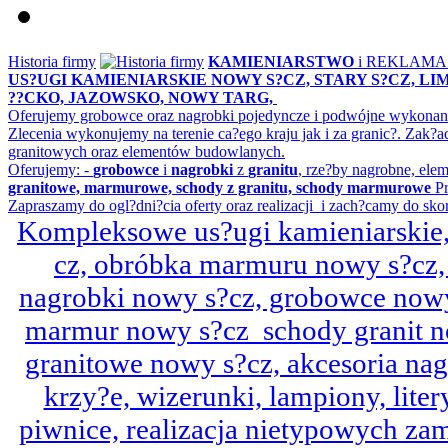
Historia firmy
KAMIENIARSTWO
i REKLAM
US?UGI KAMIENIARSKIE NOWY S?CZ, STARY S?CZ, L
??CKO, JAZOWSKO, NOWY TARG,
Oferujemy grobowce oraz nagrobki pojedyncze i podwójne wykonane 
Zlecenia wykonujemy na terenie ca?ego kraju jak i za granic?. Z
granitowych oraz elementów budowlanych.
Oferujemy: -
grobowce
i
nagrobki
z
granitu
, rze?by nagrobne, ele
granitowe, marmurowe, schody z granitu, schody marmurowe
Pr
Zapraszamy do ogl?dni?cia oferty oraz realizacji i zach?camy do sko
Kompleksowe us?ugi kamieniarskie, 
cz, obróbka marmuru nowy s?cz,
nagrobki nowy s?cz, grobowce nowy 
marmur nowy s?cz schody granit n
granitowe nowy s?cz, akcesoria n
krzy?e, wizerunki, lampiony, litery
piwnice, realizacja nietypowych za