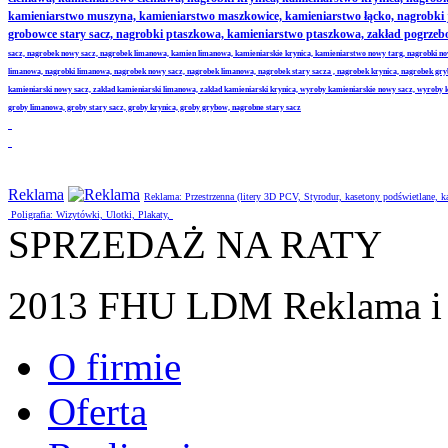
kamieniarstwo muszyna, kamieniarstwo maszkowice, kamieniarstwo łącko, nagrobki
grobowce stary sacz, nagrobki ptaszkowa, kamieniarstwo ptaszkowa, zakład pogrze
sacz, nagrobek nowy sacz, nagrobek limanowa, kamien limanowa, kamieniarskie krynica, kamieniarstwo nowy targ, nagrobki no
limanowa, nagrobki limanowa, nagrobek nowy sacz, nagrobek limanowa, nagrobek stary sacza , nagrobek krynica, nagrobek gr
kamieniarski nowy sacz, zaklad kamieniarski limanowa, zaklad kamieniarski krynica, wyroby kamieniarskie nowy sacz, wyroby
groby limanowa, groby stary sacz, groby krynica, groby grybow, nagrobne stary sacz
Reklama
Reklama: Przestrzenna (litery 3D PCV, Styrodur, kasetony podświetlane,
Poligrafia: Wizytówki, Ulotki, Plakaty,
SPRZEDAŻ NA RATY
2013 FHU LDM Reklama i 
O firmie
Oferta