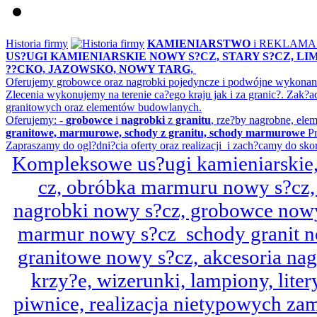
Historia firmy
KAMIENIARSTWO
i REKLAM
US?UGI KAMIENIARSKIE NOWY S?CZ, STARY S?CZ, L
??CKO, JAZOWSKO, NOWY TARG,
Oferujemy grobowce oraz nagrobki pojedyncze i podwójne wykonane 
Zlecenia wykonujemy na terenie ca?ego kraju jak i za granic?. Z
granitowych oraz elementów budowlanych.
Oferujemy: -
grobowce
i
nagrobki
z
granitu
, rze?by nagrobne, ele
granitowe, marmurowe, schody z granitu, schody marmurowe
Pr
Zapraszamy do ogl?dni?cia oferty oraz realizacji i zach?camy do sko
Kompleksowe us?ugi kamieniarskie, 
cz, obróbka marmuru nowy s?cz,
nagrobki nowy s?cz, grobowce nowy 
marmur nowy s?cz schody granit n
granitowe nowy s?cz, akcesoria n
krzy?e, wizerunki, lampiony, litery
piwnice, realizacja nietypowych za