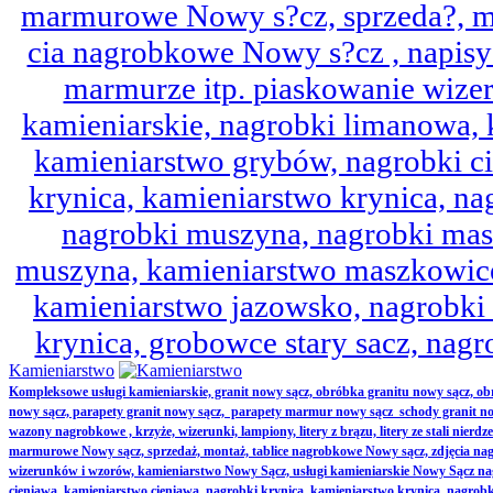
marmurowe Nowy s?cz, sprzeda?, mo
cia nagrobkowe Nowy s?cz , napisy 
marmurze itp. piaskowanie wize
kamieniarskie, nagrobki limanowa,
kamieniarstwo grybów, nagrobki ci
krynica, kamieniarstwo krynica, nag
nagrobki muszyna, nagrobki mas
muszyna, kamieniarstwo maszkowice
kamieniarstwo jazowsko, nagrobk
krynica, grobowce stary sacz, nag
Kamieniarstwo
Kompleksowe usługi kamieniarskie, granit nowy sącz, obróbka granitu nowy sącz, 
nowy sącz, parapety granit nowy sącz, parapety marmur nowy sącz schody granit no
wazony nagrobkowe , krzyże, wizerunki, lampiony, litery z brązu, litery ze stali nierd
marmurowe Nowy sącz, sprzedaż, montaż, tablice nagrobkowe Nowy sącz, zdjęcia nag
wizerunków i wzorów, kamieniarstwo Nowy Sącz, usługi kamieniarskie Nowy Sącz n
cieniawa, kamieniarstwo cieniawa, nagrobki krynica, kamieniarstwo krynica, nagrobk