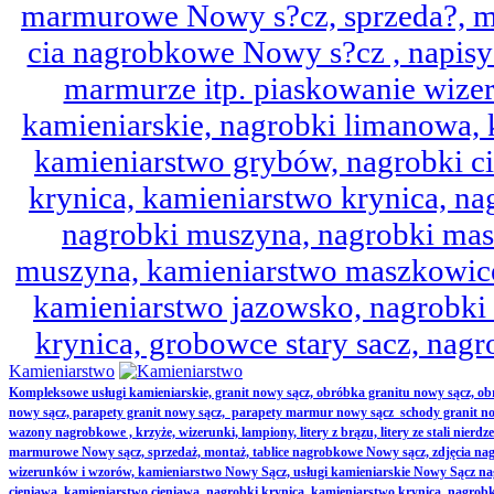
marmurowe Nowy s?cz, sprzeda?, mo
cia nagrobkowe Nowy s?cz , napisy 
marmurze itp. piaskowanie wize
kamieniarskie, nagrobki limanowa,
kamieniarstwo grybów, nagrobki ci
krynica, kamieniarstwo krynica, nag
nagrobki muszyna, nagrobki mas
muszyna, kamieniarstwo maszkowice
kamieniarstwo jazowsko, nagrobk
krynica, grobowce stary sacz, nag
Kamieniarstwo
Kompleksowe usługi kamieniarskie, granit nowy sącz, obróbka granitu nowy sącz, 
nowy sącz, parapety granit nowy sącz, parapety marmur nowy sącz schody granit no
wazony nagrobkowe , krzyże, wizerunki, lampiony, litery z brązu, litery ze stali nierd
marmurowe Nowy sącz, sprzedaż, montaż, tablice nagrobkowe Nowy sącz, zdjęcia nag
wizerunków i wzorów, kamieniarstwo Nowy Sącz, usługi kamieniarskie Nowy Sącz n
cieniawa, kamieniarstwo cieniawa, nagrobki krynica, kamieniarstwo krynica, nagrobk