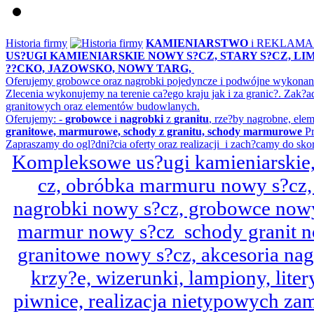
Historia firmy
KAMIENIARSTWO
i REKLAM
US?UGI KAMIENIARSKIE NOWY S?CZ, STARY S?CZ, L
??CKO, JAZOWSKO, NOWY TARG,
Oferujemy grobowce oraz nagrobki pojedyncze i podwójne wykonane 
Zlecenia wykonujemy na terenie ca?ego kraju jak i za granic?. Z
granitowych oraz elementów budowlanych.
Oferujemy: -
grobowce
i
nagrobki
z
granitu
, rze?by nagrobne, ele
granitowe, marmurowe, schody z granitu, schody marmurowe
Pr
Zapraszamy do ogl?dni?cia oferty oraz realizacji i zach?camy do sko
Kompleksowe us?ugi kamieniarskie, 
cz, obróbka marmuru nowy s?cz,
nagrobki nowy s?cz, grobowce nowy 
marmur nowy s?cz schody granit n
granitowe nowy s?cz, akcesoria n
krzy?e, wizerunki, lampiony, litery
piwnice, realizacja nietypowych za