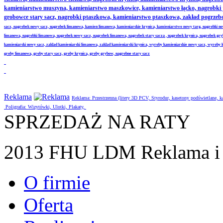
kamieniarstwo muszyna, kamieniarstwo maszkowice, kamieniarstwo łącko, nagrobki
grobowce stary sacz, nagrobki ptaszkowa, kamieniarstwo ptaszkowa, zakład pogrze
sacz, nagrobek nowy sacz, nagrobek limanowa, kamien limanowa, kamieniarskie krynica, kamieniarstwo nowy targ, nagrobki no
limanowa, nagrobki limanowa, nagrobek nowy sacz, nagrobek limanowa, nagrobek stary sacza , nagrobek krynica, nagrobek gr
kamieniarski nowy sacz, zaklad kamieniarski limanowa, zaklad kamieniarski krynica, wyroby kamieniarskie nowy sacz, wyroby
groby limanowa, groby stary sacz, groby krynica, groby grybow, nagrobne stary sacz
Reklama
Reklama: Przestrzenna (litery 3D PCV, Styrodur, kasetony podświetlane,
Poligrafia: Wizytówki, Ulotki, Plakaty,
SPRZEDAŻ NA RATY
2013 FHU LDM Reklama i 
O firmie
Oferta