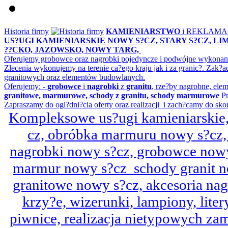
Historia firmy
KAMIENIARSTWO
i REKLAM
US?UGI KAMIENIARSKIE NOWY S?CZ, STARY S?CZ, L
??CKO, JAZOWSKO, NOWY TARG,
Oferujemy grobowce oraz nagrobki pojedyncze i podwójne wykonane 
Zlecenia wykonujemy na terenie ca?ego kraju jak i za granic?. Z
granitowych oraz elementów budowlanych.
Oferujemy: -
grobowce
i
nagrobki
z
granitu
, rze?by nagrobne, ele
granitowe, marmurowe, schody z granitu, schody marmurowe
Pr
Zapraszamy do ogl?dni?cia oferty oraz realizacji i zach?camy do sko
Kompleksowe us?ugi kamieniarskie, 
cz, obróbka marmuru nowy s?cz,
nagrobki nowy s?cz, grobowce nowy 
marmur nowy s?cz schody granit n
granitowe nowy s?cz, akcesoria n
krzy?e, wizerunki, lampiony, litery
piwnice, realizacja nietypowych za