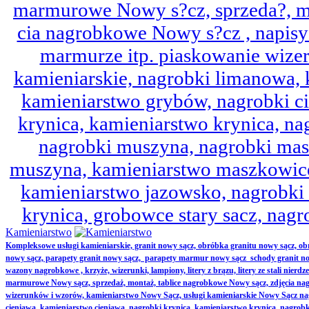
marmurowe Nowy s?cz, sprzeda?, mo
cia nagrobkowe Nowy s?cz , napisy 
marmurze itp. piaskowanie wize
kamieniarskie, nagrobki limanowa,
kamieniarstwo grybów, nagrobki ci
krynica, kamieniarstwo krynica, nag
nagrobki muszyna, nagrobki mas
muszyna, kamieniarstwo maszkowice
kamieniarstwo jazowsko, nagrobk
krynica, grobowce stary sacz, nag
Kamieniarstwo
Kompleksowe usługi kamieniarskie, granit nowy sącz, obróbka granitu nowy sącz, 
nowy sącz, parapety granit nowy sącz, parapety marmur nowy sącz schody granit no
wazony nagrobkowe , krzyże, wizerunki, lampiony, litery z brązu, litery ze stali nierd
marmurowe Nowy sącz, sprzedaż, montaż, tablice nagrobkowe Nowy sącz, zdjęcia nag
wizerunków i wzorów, kamieniarstwo Nowy Sącz, usługi kamieniarskie Nowy Sącz n
cieniawa, kamieniarstwo cieniawa, nagrobki krynica, kamieniarstwo krynica, nagrobk