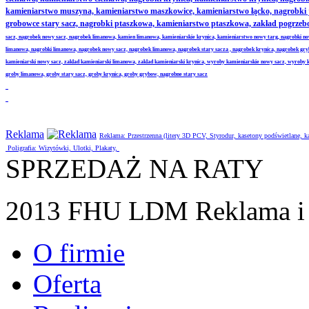
kamieniarstwo muszyna, kamieniarstwo maszkowice, kamieniarstwo łącko, nagrobki
grobowce stary sacz, nagrobki ptaszkowa, kamieniarstwo ptaszkowa, zakład pogrze
sacz, nagrobek nowy sacz, nagrobek limanowa, kamien limanowa, kamieniarskie krynica, kamieniarstwo nowy targ, nagrobki no
limanowa, nagrobki limanowa, nagrobek nowy sacz, nagrobek limanowa, nagrobek stary sacza , nagrobek krynica, nagrobek gr
kamieniarski nowy sacz, zaklad kamieniarski limanowa, zaklad kamieniarski krynica, wyroby kamieniarskie nowy sacz, wyroby
groby limanowa, groby stary sacz, groby krynica, groby grybow, nagrobne stary sacz
Reklama
Reklama: Przestrzenna (litery 3D PCV, Styrodur, kasetony podświetlane,
Poligrafia: Wizytówki, Ulotki, Plakaty,
SPRZEDAŻ NA RATY
2013 FHU LDM Reklama i 
O firmie
Oferta