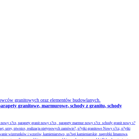
obowców granitowych oraz elementów budowlanych.
parapety granitowe, marmurowe, schody z granitu, schody
nowy s?cz, parapety granit nowy s?cz, parapety marmur nowy s?cz schody granit nowy s?
nej, urny, piwnice, realizacja nietypowych zamówie?, p?ytki granitowe Nowy s?cz, p?ytki
wanie wizerunków i wzorów, kamieniarstwo, us?ugi kamieniarskie, nagrobki limanowa,