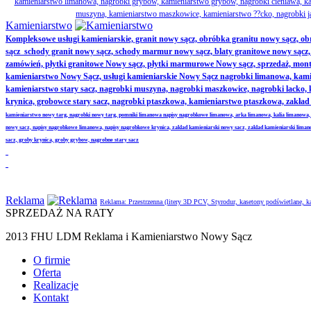
kamieniarstwo limanowa, nagrobki grybów, kamieniarstwo grybów, nagrobki cieniawa, kam
muszyna, kamieniarstwo maszkowice, kamieniarstwo ??cko, nagrobki j
Kamieniarstwo
Kompleksowe usługi kamieniarskie, granit nowy sącz, obróbka granitu nowy sącz, 
sącz schody granit nowy sącz, schody marmur nowy sącz, blaty granitowe nowy sącz, ak
zamówień, płytki granitowe Nowy sącz, płytki marmurowe Nowy sącz, sprzedaż, monta
kamieniarstwo Nowy Sącz, usługi kamieniarskie Nowy Sącz nagrobki limanowa, kamie
kamieniarstwo stary sacz, nagrobki muszyna, nagrobki maszkowice, nagrobki lacko
krynica, grobowce stary sacz, nagrobki ptaszkowa, kamieniarstwo ptaszkowa, zakł
kamieniarstwo nowy targ, nagrobki nowy targ, pomniki limanowa napisy nagrobkowe limanowa, arka limanowa, kalia limanowa,
nowy sacz, napisy nagrobkowe limanowa, napisy nagrobkowe krynica, zaklad kamieniarski nowy sacz, zaklad kamieniarski lima
sacz, groby krynica, groby grybow, nagrobne stary sacz
Reklama
Reklama: Przestrzenna (litery 3D PCV, Styrodur, kasetony podświetlane,
SPRZEDAŻ NA RATY
2013 FHU LDM Reklama i Kamieniarstwo Nowy Sącz
O firmie
Oferta
Realizacje
Kontakt