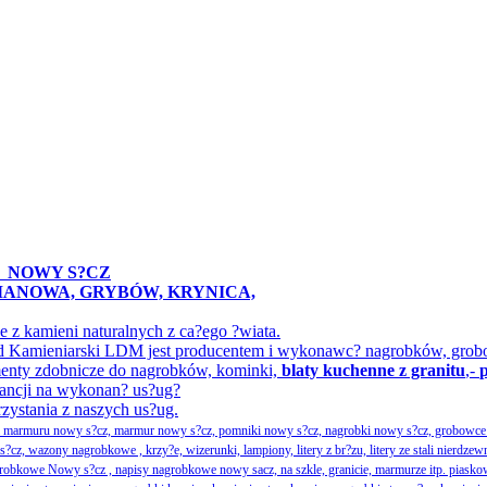
A
NOWY S?CZ
IMANOWA, GRYBÓW, KRYNICA,
z kamieni naturalnych z ca?ego ?wiata.
ak?ad Kamieniarski LDM jest producentem i wykonawc? nagrobków, gr
menty zdobnicze do nagrobków, kominki,
blaty kuchenne z granitu
,-
ancji na wykonan? us?ug?
rzystania z naszych us?ug.
ka marmuru nowy s?cz, marmur nowy s?cz, pomniki nowy s?cz, nagrobki nowy s?cz, grobowce 
, wazony nagrobkowe , krzy?e, wizerunki, lampiony, litery z br?zu, litery ze stali nierdzew
obkowe Nowy s?cz , napisy nagrobkowe nowy sacz, na szkle, granicie, marmurze itp. piasko