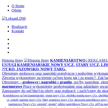
O firmie
Oferta
Realizacje
Kontakt
Historia firmy
KAMIENIARSTWO
i REKLAM
US?UGI KAMIENIARSKIE NOWY S?CZ, STARY S?CZ, L
??CKO, JAZOWSKO, NOWY TARG,
Oferujemy grobowce oraz nagrobki pojedyncze i podwójne wykonane 
Zlecenia wykonujemy na terenie ca?ego kraju jak i za granic?. Z
Oferujemy: -
grobowce
i
nagrobki
z
granitu
, rze?by nagrobne, ele
marmurowe
Prace wykonujemy profesjonalnie oraz udzielamy gwar
Zapraszamy do ogl?dni?cia oferty oraz realizacji i zach?camy do sko
Kompleksowe us?ugi kamieniarskie, granit nowy s?cz, obróbka granitu nowy s?cz, obrób
cz, schody marmur nowy s?cz, blaty granitowe nowy s?cz, akcesoria nagrobkowe nowy s?cz
marmurowe Nowy s?cz, sprzeda?, monta?, tablice nagrobkowe Nowy s?cz, zdj?cia nagr