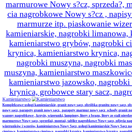
marmurowe Nowy s?cz, sprzeda?, mo
cia nagrobkowe Nowy s?cz , napisy 
marmurze itp. piaskowanie wize
kamieniarskie, nagrobki limanowa,
kamieniarstwo grybów, nagrobki ci
krynica, kamieniarstwo krynica, nag
nagrobki muszyna, nagrobki mas
muszyna, kamieniarstwo maszkowice
kamieniarstwo jazowsko, nagrobk
krynica, grobowce stary sacz, nag
Kamieniarstwo
Kompleksowe usługi kamieniarskie, granit nowy sącz, obróbka granitu nowy sącz, 
nowy sącz, parapety granit nowy sącz, parapety marmur nowy sącz schody granit no
wazony nagrobkowe , krzyże, wizerunki, lampiony, litery z brązu, litery ze stali nierd
marmurowe Nowy sącz, sprzedaż, montaż, tablice nagrobkowe Nowy sącz, zdjęcia nag
wizerunków i wzorów, kamieniarstwo Nowy Sącz, usługi kamieniarskie Nowy Sącz n
cieniawa, kamieniarstwo cieniawa, nagrobki krynica, kamieniarstwo krynica, nagrobk