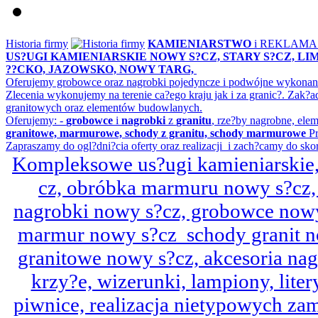
Historia firmy
KAMIENIARSTWO
i REKLAM
US?UGI KAMIENIARSKIE NOWY S?CZ, STARY S?CZ, L
??CKO, JAZOWSKO, NOWY TARG,
Oferujemy grobowce oraz nagrobki pojedyncze i podwójne wykonane 
Zlecenia wykonujemy na terenie ca?ego kraju jak i za granic?. Z
granitowych oraz elementów budowlanych.
Oferujemy: -
grobowce
i
nagrobki
z
granitu
, rze?by nagrobne, ele
granitowe, marmurowe, schody z granitu, schody marmurowe
Pr
Zapraszamy do ogl?dni?cia oferty oraz realizacji i zach?camy do sko
Kompleksowe us?ugi kamieniarskie, 
cz, obróbka marmuru nowy s?cz,
nagrobki nowy s?cz, grobowce nowy 
marmur nowy s?cz schody granit n
granitowe nowy s?cz, akcesoria n
krzy?e, wizerunki, lampiony, litery
piwnice, realizacja nietypowych za