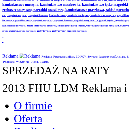
kamieniarstwo muszyna, kamieniarstwo maszkowice, kamieniarstwo łącko, nagrobki
grobowce stary sacz, nagrobki ptaszkowa, kamieniarstwo ptaszkowa, zakład pogrze
sacz, nagrobek nowy sacz, nagrobek limanowa, kamien limanowa, kamieniarskie krynica, kamieniarstwo nowy targ, nagrobki no
limanowa, nagrobki limanowa, nagrobek nowy sacz, nagrobek limanowa, nagrobek stary sacza , nagrobek krynica, nagrobek gr
kamieniarski nowy sacz, zaklad kamieniarski limanowa, zaklad kamieniarski krynica, wyroby kamieniarskie nowy sacz, wyroby
groby limanowa, groby stary sacz, groby krynica, groby grybow, nagrobne stary sacz
Reklama
Reklama: Przestrzenna (litery 3D PCV, Styrodur, kasetony podświetlane,
Poligrafia: Wizytówki, Ulotki, Plakaty,
SPRZEDAŻ NA RATY
2013 FHU LDM Reklama i 
O firmie
Oferta