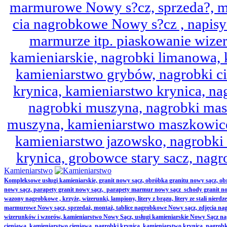
marmurowe Nowy s?cz, sprzeda?, mo
cia nagrobkowe Nowy s?cz , napisy 
marmurze itp. piaskowanie wize
kamieniarskie, nagrobki limanowa,
kamieniarstwo grybów, nagrobki ci
krynica, kamieniarstwo krynica, nag
nagrobki muszyna, nagrobki mas
muszyna, kamieniarstwo maszkowice
kamieniarstwo jazowsko, nagrobk
krynica, grobowce stary sacz, nag
Kamieniarstwo
Kompleksowe usługi kamieniarskie, granit nowy sącz, obróbka granitu nowy sącz, 
nowy sącz, parapety granit nowy sącz, parapety marmur nowy sącz schody granit no
wazony nagrobkowe , krzyże, wizerunki, lampiony, litery z brązu, litery ze stali nierd
marmurowe Nowy sącz, sprzedaż, montaż, tablice nagrobkowe Nowy sącz, zdjęcia nag
wizerunków i wzorów, kamieniarstwo Nowy Sącz, usługi kamieniarskie Nowy Sącz n
cieniawa, kamieniarstwo cieniawa, nagrobki krynica, kamieniarstwo krynica, nagrobk