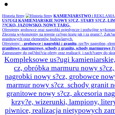
Historia firmy
KAMIENIARSTWO
i REKLAM
US?UGI KAMIENIARSKIE NOWY S?CZ, STARY S?CZ, L
??CKO, JAZOWSKO, NOWY TARG,
Oferujemy grobowce oraz nagrobki pojedyncze i podwójne wykonane 
Zlecenia wykonujemy na terenie ca?ego kraju jak i za granic?. Z
granitowych oraz elementów budowlanych.
Oferujemy: -
grobowce
i
nagrobki
z
granitu
, rze?by nagrobne, ele
granitowe, marmurowe, schody z granitu, schody marmurowe
Pr
Zapraszamy do ogl?dni?cia oferty oraz realizacji i zach?camy do sko
Kompleksowe us?ugi kamieniarskie, 
cz, obróbka marmuru nowy s?cz,
nagrobki nowy s?cz, grobowce nowy 
marmur nowy s?cz schody granit n
granitowe nowy s?cz, akcesoria n
krzy?e, wizerunki, lampiony, litery
piwnice, realizacja nietypowych za