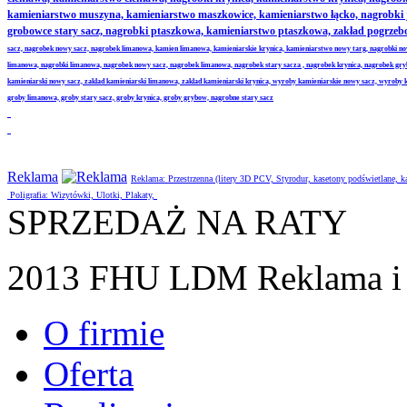
kamieniarstwo muszyna, kamieniarstwo maszkowice, kamieniarstwo łącko, nagrobki
grobowce stary sacz, nagrobki ptaszkowa, kamieniarstwo ptaszkowa, zakład pogrze
sacz, nagrobek nowy sacz, nagrobek limanowa, kamien limanowa, kamieniarskie krynica, kamieniarstwo nowy targ, nagrobki no
limanowa, nagrobki limanowa, nagrobek nowy sacz, nagrobek limanowa, nagrobek stary sacza , nagrobek krynica, nagrobek gr
kamieniarski nowy sacz, zaklad kamieniarski limanowa, zaklad kamieniarski krynica, wyroby kamieniarskie nowy sacz, wyroby
groby limanowa, groby stary sacz, groby krynica, groby grybow, nagrobne stary sacz
Reklama
Reklama: Przestrzenna (litery 3D PCV, Styrodur, kasetony podświetlane,
Poligrafia: Wizytówki, Ulotki, Plakaty,
SPRZEDAŻ NA RATY
2013 FHU LDM Reklama i 
O firmie
Oferta