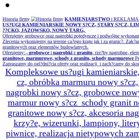
Historia firmy
KAMIENIARSTWO
i REKLAM
US?UGI KAMIENIARSKIE NOWY S?CZ, STARY S?CZ, L
??CKO, JAZOWSKO, NOWY TARG,
Oferujemy grobowce oraz nagrobki pojedyncze i podwójne wykonane 
Zlecenia wykonujemy na terenie ca?ego kraju jak i za granic?. Z
granitowych oraz elementów budowlanych.
Oferujemy: -
grobowce
i
nagrobki
z
granitu
, rze?by nagrobne, ele
granitowe, marmurowe, schody z granitu, schody marmurowe
Pr
Zapraszamy do ogl?dni?cia oferty oraz realizacji i zach?camy do sko
Kompleksowe us?ugi kamieniarskie, 
cz, obróbka marmuru nowy s?cz,
nagrobki nowy s?cz, grobowce nowy 
marmur nowy s?cz schody granit n
granitowe nowy s?cz, akcesoria n
krzy?e, wizerunki, lampiony, litery
piwnice, realizacja nietypowych za