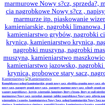
marmurowe Nowy s?cz, sprzeda?, mo
cia nagrobkowe Nowy s?cz , napisy 
marmurze itp. piaskowanie wize
kamieniarskie, nagrobki limanowa,
kamieniarstwo grybów, nagrobki ci
krynica, kamieniarstwo krynica, nag
nagrobki muszyna, nagrobki mas
muszyna, kamieniarstwo maszkowice
kamieniarstwo jazowsko, nagrobk
krynica, grobowce stary sacz, nag
Kamieniarstwo
Kompleksowe usługi kamieniarskie, granit nowy sącz, obróbka granitu nowy sącz, 
nowy sącz, parapety granit nowy sącz, parapety marmur nowy sącz schody granit no
wazony nagrobkowe , krzyże, wizerunki, lampiony, litery z brązu, litery ze stali nierd
marmurowe Nowy sącz, sprzedaż, montaż, tablice nagrobkowe Nowy sącz, zdjęcia nag
wizerunków i wzorów, kamieniarstwo Nowy Sącz, usługi kamieniarskie Nowy Sącz n
cieniawa, kamieniarstwo cieniawa, nagrobki krynica, kamieniarstwo krynica, nagrobk