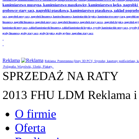
kamieniarstwo muszyna, kamieniarstwo maszkowice, kamieniarstwo łącko, nagrobki
grobowce stary sacz, nagrobki ptaszkowa, kamieniarstwo ptaszkowa, zakład pogrze
sacz, nagrobek nowy sacz, nagrobek limanowa, kamien limanowa, kamieniarskie krynica, kamieniarstwo nowy targ, nagrobki no
limanowa, nagrobki limanowa, nagrobek nowy sacz, nagrobek limanowa, nagrobek stary sacza , nagrobek krynica, nagrobek gr
kamieniarski nowy sacz, zaklad kamieniarski limanowa, zaklad kamieniarski krynica, wyroby kamieniarskie nowy sacz, wyroby
groby limanowa, groby stary sacz, groby krynica, groby grybow, nagrobne stary sacz
Reklama
Reklama: Przestrzenna (litery 3D PCV, Styrodur, kasetony podświetlane,
Poligrafia: Wizytówki, Ulotki, Plakaty,
SPRZEDAŻ NA RATY
2013 FHU LDM Reklama i 
O firmie
Oferta