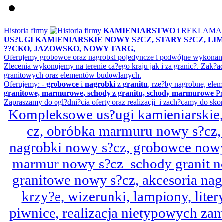
Historia firmy
KAMIENIARSTWO
i REKLAM
US?UGI KAMIENIARSKIE NOWY S?CZ, STARY S?CZ, L
??CKO, JAZOWSKO, NOWY TARG,
Oferujemy grobowce oraz nagrobki pojedyncze i podwójne wykonane 
Zlecenia wykonujemy na terenie ca?ego kraju jak i za granic?. Z
granitowych oraz elementów budowlanych.
Oferujemy: -
grobowce
i
nagrobki
z
granitu
, rze?by nagrobne, ele
granitowe, marmurowe, schody z granitu, schody marmurowe
Pr
Zapraszamy do ogl?dni?cia oferty oraz realizacji i zach?camy do sko
Kompleksowe us?ugi kamieniarskie, 
cz, obróbka marmuru nowy s?cz,
nagrobki nowy s?cz, grobowce nowy 
marmur nowy s?cz schody granit n
granitowe nowy s?cz, akcesoria n
krzy?e, wizerunki, lampiony, litery
piwnice, realizacja nietypowych za