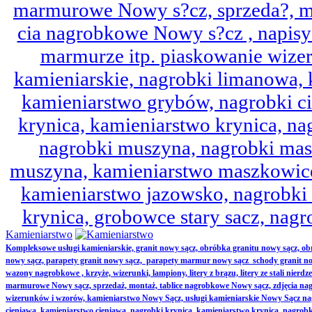
marmurowe Nowy s?cz, sprzeda?, mo
cia nagrobkowe Nowy s?cz , napisy 
marmurze itp. piaskowanie wize
kamieniarskie, nagrobki limanowa,
kamieniarstwo grybów, nagrobki ci
krynica, kamieniarstwo krynica, nag
nagrobki muszyna, nagrobki mas
muszyna, kamieniarstwo maszkowice
kamieniarstwo jazowsko, nagrobk
krynica, grobowce stary sacz, nag
Kamieniarstwo
Kompleksowe usługi kamieniarskie, granit nowy sącz, obróbka granitu nowy sącz, 
nowy sącz, parapety granit nowy sącz, parapety marmur nowy sącz schody granit no
wazony nagrobkowe , krzyże, wizerunki, lampiony, litery z brązu, litery ze stali nierd
marmurowe Nowy sącz, sprzedaż, montaż, tablice nagrobkowe Nowy sącz, zdjęcia nag
wizerunków i wzorów, kamieniarstwo Nowy Sącz, usługi kamieniarskie Nowy Sącz n
cieniawa, kamieniarstwo cieniawa, nagrobki krynica, kamieniarstwo krynica, nagrobk