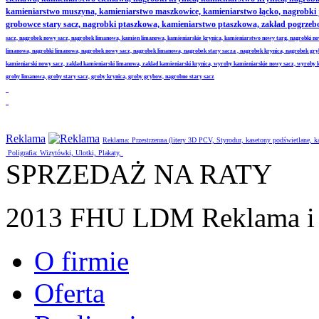
kamieniarstwo muszyna, kamieniarstwo maszkowice, kamieniarstwo łącko, nagrobki
grobowce stary sacz, nagrobki ptaszkowa, kamieniarstwo ptaszkowa, zakład pogrze
sacz, nagrobek nowy sacz, nagrobek limanowa, kamien limanowa, kamieniarskie krynica, kamieniarstwo nowy targ, nagrobki no
limanowa, nagrobki limanowa, nagrobek nowy sacz, nagrobek limanowa, nagrobek stary sacza , nagrobek krynica, nagrobek gr
kamieniarski nowy sacz, zaklad kamieniarski limanowa, zaklad kamieniarski krynica, wyroby kamieniarskie nowy sacz, wyroby
groby limanowa, groby stary sacz, groby krynica, groby grybow, nagrobne stary sacz
Reklama
Reklama: Przestrzenna (litery 3D PCV, Styrodur, kasetony podświetlane,
Poligrafia: Wizytówki, Ulotki, Plakaty,
SPRZEDAŻ NA RATY
2013 FHU LDM Reklama i 
O firmie
Oferta