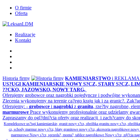
O firmie
Oferta
Realizacje
Kontakt
Historia firmy
KAMIENIARSTWO
i REKLAM
US?UGI KAMIENIARSKIE NOWY S?CZ, STARY S?CZ, L
??CKO, JAZOWSKO, NOWY TARG,
Oferujemy grobowce oraz nagrobki pojedyncze i podwójne wykonane 
Zlecenia wykonujemy na terenie ca?ego kraju jak i za granic?. Z
Oferujemy: -
grobowce
i
nagrobki
z
granitu
, rze?by nagrobne, ele
marmurowe
Prace wykonujemy profesjonalnie oraz udzielamy gwar
Zapraszamy do ogl?dni?cia oferty oraz realizacji i zach?camy do sko
Kompleksowe us?ugi kamieniarskie, granit nowy s?cz, obróbka granitu nowy s?cz, obrób
cz, schody marmur nowy s?cz, blaty granitowe nowy s?cz, akcesoria nagrobkowe nowy s?cz
marmurowe Nowy s?cz, sprzeda?, monta?, tablice nagrobkowe Nowy s?cz, zdj?cia nagr