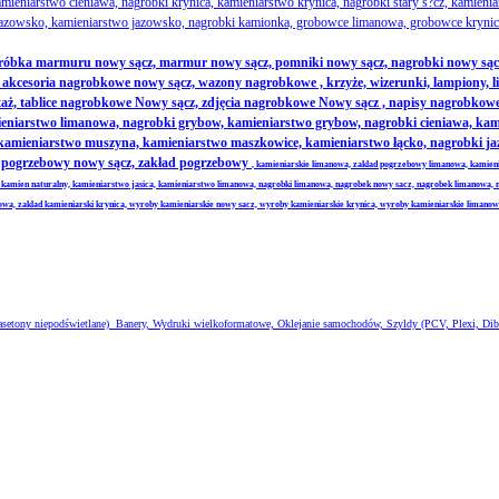
ieniarstwo cieniawa, nagrobki krynica, kamieniarstwo krynica, nagrobki stary s?cz, kamienia
azowsko, kamieniarstwo jazowsko, nagrobki kamionka, grobowce limanowa, grobowce krynica
obróbka marmuru nowy sącz, marmur nowy sącz, pomniki nowy sącz, nagrobki nowy sąc
cesoria nagrobkowe nowy sącz, wazony nagrobkowe , krzyże, wizerunki, lampiony, litery
ż, tablice nagrobkowe Nowy sącz, zdjęcia nagrobkowe Nowy sącz , napisy nagrobkowe 
niarstwo limanowa, nagrobki grybow, kamieniarstwo grybow, nagrobki cieniawa, kamien
, kamieniarstwo muszyna, kamieniarstwo maszkowice, kamieniarstwo łącko, nagrobki 
ad pogrzebowy nowy sącz, zakład pogrzebowy
, kamieniarskie limanowa, zaklad pogrzebowy limanowa, kamien
 kamien naturalny, kamieniarstwo jasica, kamieniarstwo limanowa, nagrobki limanowa, nagrobek nowy sacz, nagrobek limanowa, 
nowa, zaklad kamieniarski krynica, wyroby kamieniarskie nowy sacz, wyroby kamieniarskie krynica, wyroby kamieniarskie limano
 kasetony niepodświetlane) Banery, Wydruki wielkoformatowe, Oklejanie samochodów, Szyldy (PCV, Plexi, Dib