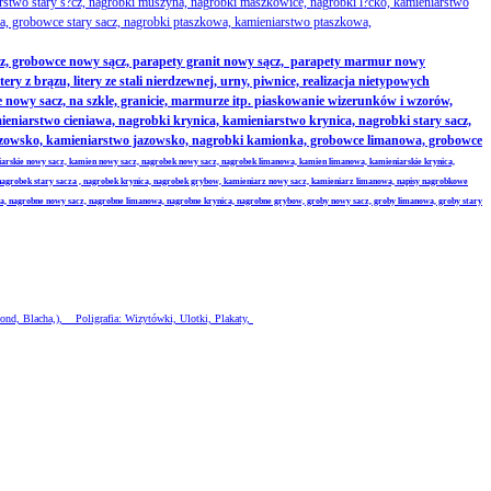
rstwo stary s?cz, nagrobki muszyna, nagrobki maszkowice, nagrobki l?cko, kamieniarstwo
, grobowce stary sacz, nagrobki ptaszkowa, kamieniarstwo ptaszkowa,
z, grobowce nowy sącz, parapety granit nowy sącz, parapety marmur nowy
 z brązu, litery ze stali nierdzewnej, urny, piwnice, realizacja nietypowych
nowy sacz, na szkle, granicie, marmurze itp. piaskowanie wizerunków i wzorów,
iarstwo cieniawa, nagrobki krynica, kamieniarstwo krynica, nagrobki stary sacz,
jazowsko, kamieniarstwo jazowsko, nagrobki kamionka, grobowce limanowa, grobowce
iarskie nowy sacz, kamien nowy sacz, nagrobek nowy sacz, nagrobek limanowa, kamien limanowa, kamieniarskie krynica,
nagrobek stary sacza , nagrobek krynica, nagrobek grybow, kamieniarz nowy sacz, kamieniarz limanowa, napisy nagrobkowe
wa, nagrobne nowy sacz, nagrobne limanowa, nagrobne krynica, nagrobne grybow, groby nowy sacz, groby limanowa, groby stary
ond, Blacha,), Poligrafia: Wizytówki, Ulotki, Plakaty,