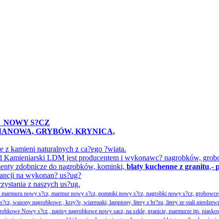
A
NOWY S?CZ
IMANOWA, GRYBÓW, KRYNICA,
z kamieni naturalnych z ca?ego ?wiata.
ak?ad Kamieniarski LDM jest producentem i wykonawc? nagrobków, gr
menty zdobnicze do nagrobków, kominki,
blaty kuchenne z granitu
,-
ancji na wykonan? us?ug?
rzystania z naszych us?ug.
ka marmuru nowy s?cz, marmur nowy s?cz, pomniki nowy s?cz, nagrobki nowy s?cz, grobowce 
, wazony nagrobkowe , krzy?e, wizerunki, lampiony, litery z br?zu, litery ze stali nierdzew
obkowe Nowy s?cz , napisy nagrobkowe nowy sacz, na szkle, granicie, marmurze itp. piasko