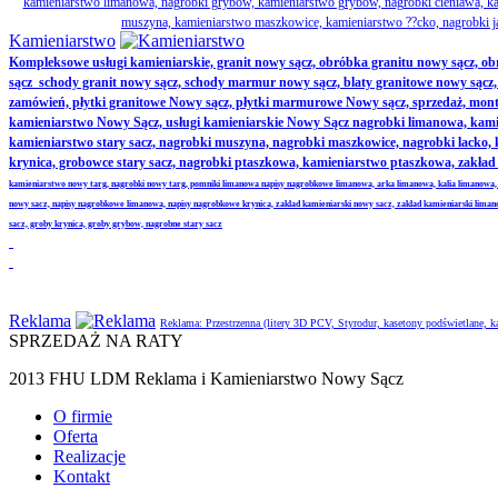
kamieniarstwo limanowa, nagrobki grybów, kamieniarstwo grybów, nagrobki cieniawa, kam
muszyna, kamieniarstwo maszkowice, kamieniarstwo ??cko, nagrobki j
Kamieniarstwo
Kompleksowe usługi kamieniarskie, granit nowy sącz, obróbka granitu nowy sącz, 
sącz schody granit nowy sącz, schody marmur nowy sącz, blaty granitowe nowy sącz, ak
zamówień, płytki granitowe Nowy sącz, płytki marmurowe Nowy sącz, sprzedaż, monta
kamieniarstwo Nowy Sącz, usługi kamieniarskie Nowy Sącz nagrobki limanowa, kamie
kamieniarstwo stary sacz, nagrobki muszyna, nagrobki maszkowice, nagrobki lacko
krynica, grobowce stary sacz, nagrobki ptaszkowa, kamieniarstwo ptaszkowa, zakł
kamieniarstwo nowy targ, nagrobki nowy targ, pomniki limanowa napisy nagrobkowe limanowa, arka limanowa, kalia limanowa,
nowy sacz, napisy nagrobkowe limanowa, napisy nagrobkowe krynica, zaklad kamieniarski nowy sacz, zaklad kamieniarski lima
sacz, groby krynica, groby grybow, nagrobne stary sacz
Reklama
Reklama: Przestrzenna (litery 3D PCV, Styrodur, kasetony podświetlane,
SPRZEDAŻ NA RATY
2013 FHU LDM Reklama i Kamieniarstwo Nowy Sącz
O firmie
Oferta
Realizacje
Kontakt