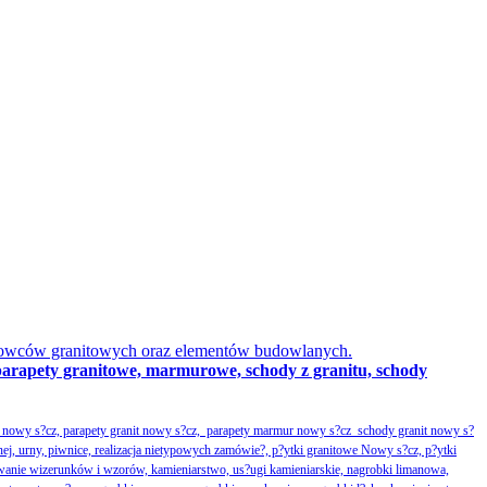
obowców granitowych oraz elementów budowlanych.
parapety granitowe, marmurowe, schody z granitu, schody
nowy s?cz, parapety granit nowy s?cz, parapety marmur nowy s?cz schody granit nowy s?
nej, urny, piwnice, realizacja nietypowych zamówie?, p?ytki granitowe Nowy s?cz, p?ytki
wanie wizerunków i wzorów, kamieniarstwo, us?ugi kamieniarskie, nagrobki limanowa,