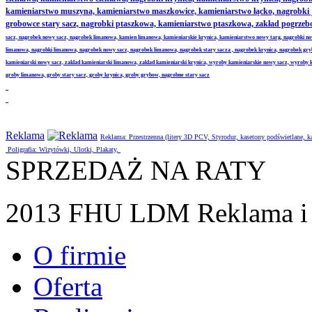
kamieniarstwo muszyna, kamieniarstwo maszkowice, kamieniarstwo łącko, nagrobki
grobowce stary sacz, nagrobki ptaszkowa, kamieniarstwo ptaszkowa, zakład pogrze
sacz, nagrobek nowy sacz, nagrobek limanowa, kamien limanowa, kamieniarskie krynica, kamieniarstwo nowy targ, nagrobki no
limanowa, nagrobki limanowa, nagrobek nowy sacz, nagrobek limanowa, nagrobek stary sacza , nagrobek krynica, nagrobek gr
kamieniarski nowy sacz, zaklad kamieniarski limanowa, zaklad kamieniarski krynica, wyroby kamieniarskie nowy sacz, wyroby
groby limanowa, groby stary sacz, groby krynica, groby grybow, nagrobne stary sacz
Reklama
Reklama: Przestrzenna (litery 3D PCV, Styrodur, kasetony podświetlane,
Poligrafia: Wizytówki, Ulotki, Plakaty,
SPRZEDAŻ NA RATY
2013 FHU LDM Reklama i 
O firmie
Oferta