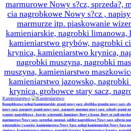
marmurowe Nowy s?cz, sprzeda?, mo
cia nagrobkowe Nowy s?cz , napisy 
marmurze itp. piaskowanie wize
kamieniarskie, nagrobki limanowa,
kamieniarstwo grybów, nagrobki ci
krynica, kamieniarstwo krynica, nag
nagrobki muszyna, nagrobki mas
muszyna, kamieniarstwo maszkowice
kamieniarstwo jazowsko, nagrobk
krynica, grobowce stary sacz, nag
Kamieniarstwo
Kompleksowe usługi kamieniarskie, granit nowy sącz, obróbka granitu nowy sącz, 
nowy sącz, parapety granit nowy sącz, parapety marmur nowy sącz schody granit no
wazony nagrobkowe , krzyże, wizerunki, lampiony, litery z brązu, litery ze stali nierd
marmurowe Nowy sącz, sprzedaż, montaż, tablice nagrobkowe Nowy sącz, zdjęcia nag
wizerunków i wzorów, kamieniarstwo Nowy Sącz, usługi kamieniarskie Nowy Sącz n
cieniawa, kamieniarstwo cieniawa, nagrobki krynica, kamieniarstwo krynica, nagrobk