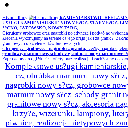
Historia firmy
KAMIENIARSTWO
i REKLAM
US?UGI KAMIENIARSKIE NOWY S?CZ, STARY S?CZ, L
??CKO, JAZOWSKO, NOWY TARG,
Oferujemy grobowce oraz nagrobki pojedyncze i podwójne wykonane 
Zlecenia wykonujemy na terenie ca?ego kraju jak i za granic?. Z
granitowych oraz elementów budowlanych.
Oferujemy: -
grobowce
i
nagrobki
z
granitu
, rze?by nagrobne, ele
granitowe, marmurowe, schody z granitu, schody marmurowe
Pr
Zapraszamy do ogl?dni?cia oferty oraz realizacji i zach?camy do sko
Kompleksowe us?ugi kamieniarskie, 
cz, obróbka marmuru nowy s?cz,
nagrobki nowy s?cz, grobowce nowy 
marmur nowy s?cz schody granit n
granitowe nowy s?cz, akcesoria n
krzy?e, wizerunki, lampiony, litery
piwnice, realizacja nietypowych za