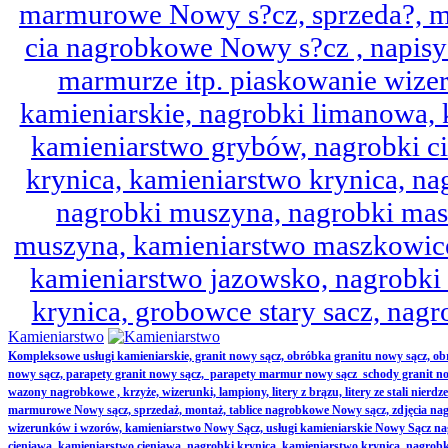
marmurowe Nowy s?cz, sprzeda?, mo
cia nagrobkowe Nowy s?cz , napisy 
marmurze itp. piaskowanie wize
kamieniarskie, nagrobki limanowa,
kamieniarstwo grybów, nagrobki ci
krynica, kamieniarstwo krynica, nag
nagrobki muszyna, nagrobki mas
muszyna, kamieniarstwo maszkowice
kamieniarstwo jazowsko, nagrobk
krynica, grobowce stary sacz, nag
Kamieniarstwo
Kompleksowe usługi kamieniarskie, granit nowy sącz, obróbka granitu nowy sącz, 
nowy sącz, parapety granit nowy sącz, parapety marmur nowy sącz schody granit no
wazony nagrobkowe , krzyże, wizerunki, lampiony, litery z brązu, litery ze stali nierd
marmurowe Nowy sącz, sprzedaż, montaż, tablice nagrobkowe Nowy sącz, zdjęcia nag
wizerunków i wzorów, kamieniarstwo Nowy Sącz, usługi kamieniarskie Nowy Sącz n
cieniawa, kamieniarstwo cieniawa, nagrobki krynica, kamieniarstwo krynica, nagrobk