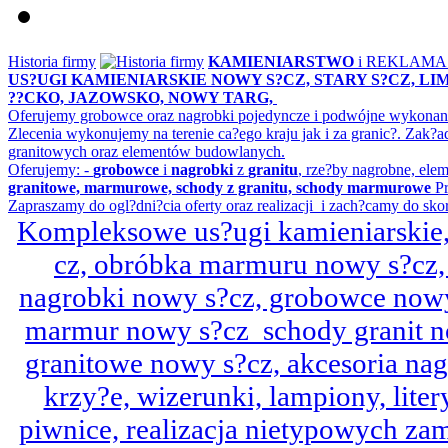
Historia firmy
KAMIENIARSTWO
i REKLAM
US?UGI KAMIENIARSKIE NOWY S?CZ, STARY S?CZ, L
??CKO, JAZOWSKO, NOWY TARG,
Oferujemy grobowce oraz nagrobki pojedyncze i podwójne wykonane 
Zlecenia wykonujemy na terenie ca?ego kraju jak i za granic?. Z
granitowych oraz elementów budowlanych.
Oferujemy: -
grobowce
i
nagrobki
z
granitu
, rze?by nagrobne, ele
granitowe, marmurowe, schody z granitu, schody marmurowe
Pr
Zapraszamy do ogl?dni?cia oferty oraz realizacji i zach?camy do sko
Kompleksowe us?ugi kamieniarskie, 
cz, obróbka marmuru nowy s?cz,
nagrobki nowy s?cz, grobowce nowy 
marmur nowy s?cz schody granit n
granitowe nowy s?cz, akcesoria n
krzy?e, wizerunki, lampiony, litery
piwnice, realizacja nietypowych za