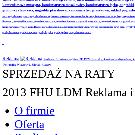
kamieniarstwo muszyna, kamieniarstwo maszkowice, kamieniarstwo łącko, nagrobki
grobowce stary sacz, nagrobki ptaszkowa, kamieniarstwo ptaszkowa, zakład pogrze
sacz, nagrobek nowy sacz, nagrobek limanowa, kamien limanowa, kamieniarskie krynica, kamieniarstwo nowy targ, nagrobki no
limanowa, nagrobki limanowa, nagrobek nowy sacz, nagrobek limanowa, nagrobek stary sacza , nagrobek krynica, nagrobek gr
kamieniarski nowy sacz, zaklad kamieniarski limanowa, zaklad kamieniarski krynica, wyroby kamieniarskie nowy sacz, wyroby
groby limanowa, groby stary sacz, groby krynica, groby grybow, nagrobne stary sacz
Reklama
Reklama: Przestrzenna (litery 3D PCV, Styrodur, kasetony podświetlane,
Poligrafia: Wizytówki, Ulotki, Plakaty,
SPRZEDAŻ NA RATY
2013 FHU LDM Reklama i 
O firmie
Oferta