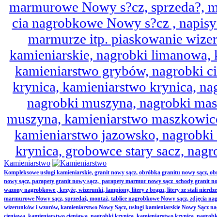
marmurowe Nowy s?cz, sprzeda?, mo
cia nagrobkowe Nowy s?cz , napisy 
marmurze itp. piaskowanie wize
kamieniarskie, nagrobki limanowa,
kamieniarstwo grybów, nagrobki ci
krynica, kamieniarstwo krynica, nag
nagrobki muszyna, nagrobki mas
muszyna, kamieniarstwo maszkowice
kamieniarstwo jazowsko, nagrobk
krynica, grobowce stary sacz, nag
Kamieniarstwo
Kompleksowe usługi kamieniarskie, granit nowy sącz, obróbka granitu nowy sącz, 
nowy sącz, parapety granit nowy sącz, parapety marmur nowy sącz schody granit no
wazony nagrobkowe , krzyże, wizerunki, lampiony, litery z brązu, litery ze stali nierd
marmurowe Nowy sącz, sprzedaż, montaż, tablice nagrobkowe Nowy sącz, zdjęcia nag
wizerunków i wzorów, kamieniarstwo Nowy Sącz, usługi kamieniarskie Nowy Sącz n
cieniawa, kamieniarstwo cieniawa, nagrobki krynica, kamieniarstwo krynica, nagrobk