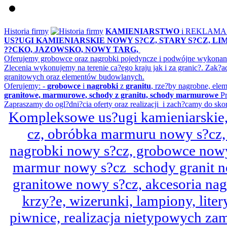
Historia firmy
KAMIENIARSTWO
i REKLAM
US?UGI KAMIENIARSKIE NOWY S?CZ, STARY S?CZ, L
??CKO, JAZOWSKO, NOWY TARG,
Oferujemy grobowce oraz nagrobki pojedyncze i podwójne wykonane 
Zlecenia wykonujemy na terenie ca?ego kraju jak i za granic?. Z
granitowych oraz elementów budowlanych.
Oferujemy: -
grobowce
i
nagrobki
z
granitu
, rze?by nagrobne, ele
granitowe, marmurowe, schody z granitu, schody marmurowe
Pr
Zapraszamy do ogl?dni?cia oferty oraz realizacji i zach?camy do sko
Kompleksowe us?ugi kamieniarskie, 
cz, obróbka marmuru nowy s?cz,
nagrobki nowy s?cz, grobowce nowy 
marmur nowy s?cz schody granit n
granitowe nowy s?cz, akcesoria n
krzy?e, wizerunki, lampiony, litery
piwnice, realizacja nietypowych za