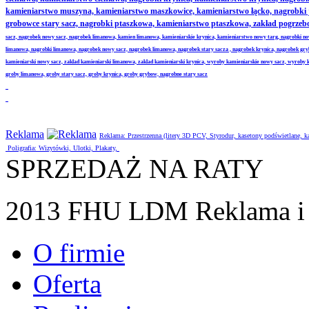
kamieniarstwo muszyna, kamieniarstwo maszkowice, kamieniarstwo łącko, nagrobki
grobowce stary sacz, nagrobki ptaszkowa, kamieniarstwo ptaszkowa, zakład pogrze
sacz, nagrobek nowy sacz, nagrobek limanowa, kamien limanowa, kamieniarskie krynica, kamieniarstwo nowy targ, nagrobki no
limanowa, nagrobki limanowa, nagrobek nowy sacz, nagrobek limanowa, nagrobek stary sacza , nagrobek krynica, nagrobek gr
kamieniarski nowy sacz, zaklad kamieniarski limanowa, zaklad kamieniarski krynica, wyroby kamieniarskie nowy sacz, wyroby
groby limanowa, groby stary sacz, groby krynica, groby grybow, nagrobne stary sacz
Reklama
Reklama: Przestrzenna (litery 3D PCV, Styrodur, kasetony podświetlane,
Poligrafia: Wizytówki, Ulotki, Plakaty,
SPRZEDAŻ NA RATY
2013 FHU LDM Reklama i 
O firmie
Oferta