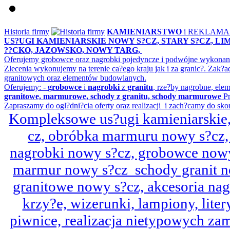
Historia firmy
KAMIENIARSTWO
i REKLAM
US?UGI KAMIENIARSKIE NOWY S?CZ, STARY S?CZ, L
??CKO, JAZOWSKO, NOWY TARG,
Oferujemy grobowce oraz nagrobki pojedyncze i podwójne wykonane 
Zlecenia wykonujemy na terenie ca?ego kraju jak i za granic?. Z
granitowych oraz elementów budowlanych.
Oferujemy: -
grobowce
i
nagrobki
z
granitu
, rze?by nagrobne, ele
granitowe, marmurowe, schody z granitu, schody marmurowe
Pr
Zapraszamy do ogl?dni?cia oferty oraz realizacji i zach?camy do sko
Kompleksowe us?ugi kamieniarskie, 
cz, obróbka marmuru nowy s?cz,
nagrobki nowy s?cz, grobowce nowy 
marmur nowy s?cz schody granit n
granitowe nowy s?cz, akcesoria n
krzy?e, wizerunki, lampiony, litery
piwnice, realizacja nietypowych za