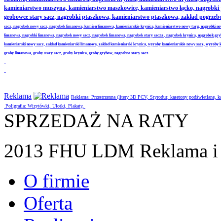
kamieniarstwo muszyna, kamieniarstwo maszkowice, kamieniarstwo łącko, nagrobki
grobowce stary sacz, nagrobki ptaszkowa, kamieniarstwo ptaszkowa, zakład pogrze
sacz, nagrobek nowy sacz, nagrobek limanowa, kamien limanowa, kamieniarskie krynica, kamieniarstwo nowy targ, nagrobki no
limanowa, nagrobki limanowa, nagrobek nowy sacz, nagrobek limanowa, nagrobek stary sacza , nagrobek krynica, nagrobek gr
kamieniarski nowy sacz, zaklad kamieniarski limanowa, zaklad kamieniarski krynica, wyroby kamieniarskie nowy sacz, wyroby
groby limanowa, groby stary sacz, groby krynica, groby grybow, nagrobne stary sacz
Reklama
Reklama: Przestrzenna (litery 3D PCV, Styrodur, kasetony podświetlane,
Poligrafia: Wizytówki, Ulotki, Plakaty,
SPRZEDAŻ NA RATY
2013 FHU LDM Reklama i 
O firmie
Oferta