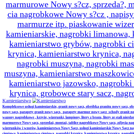
marmurowe Nowy s?cz, sprzeda?, mo
cia nagrobkowe Nowy s?cz , napisy 
marmurze itp. piaskowanie wize
kamieniarskie, nagrobki limanowa,
kamieniarstwo grybów, nagrobki ci
krynica, kamieniarstwo krynica, nag
nagrobki muszyna, nagrobki mas
muszyna, kamieniarstwo maszkowice
kamieniarstwo jazowsko, nagrobk
krynica, grobowce stary sacz, nag
Kamieniarstwo
Kompleksowe usługi kamieniarskie, granit nowy sącz, obróbka granitu nowy sącz, 
nowy sącz, parapety granit nowy sącz, parapety marmur nowy sącz schody granit no
wazony nagrobkowe , krzyże, wizerunki, lampiony, litery z brązu, litery ze stali nierd
marmurowe Nowy sącz, sprzedaż, montaż, tablice nagrobkowe Nowy sącz, zdjęcia nag
wizerunków i wzorów, kamieniarstwo Nowy Sącz, usługi kamieniarskie Nowy Sącz n
cieniawa, kamieniarstwo cieniawa, nagrobki krynica, kamieniarstwo krynica, nagrobk