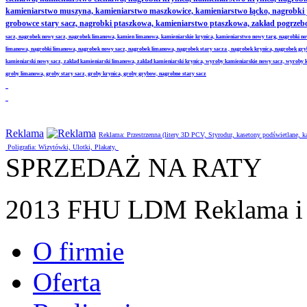
kamieniarstwo muszyna, kamieniarstwo maszkowice, kamieniarstwo łącko, nagrobki
grobowce stary sacz, nagrobki ptaszkowa, kamieniarstwo ptaszkowa, zakład pogrze
sacz, nagrobek nowy sacz, nagrobek limanowa, kamien limanowa, kamieniarskie krynica, kamieniarstwo nowy targ, nagrobki no
limanowa, nagrobki limanowa, nagrobek nowy sacz, nagrobek limanowa, nagrobek stary sacza , nagrobek krynica, nagrobek gr
kamieniarski nowy sacz, zaklad kamieniarski limanowa, zaklad kamieniarski krynica, wyroby kamieniarskie nowy sacz, wyroby
groby limanowa, groby stary sacz, groby krynica, groby grybow, nagrobne stary sacz
Reklama
Reklama: Przestrzenna (litery 3D PCV, Styrodur, kasetony podświetlane,
Poligrafia: Wizytówki, Ulotki, Plakaty,
SPRZEDAŻ NA RATY
2013 FHU LDM Reklama i 
O firmie
Oferta