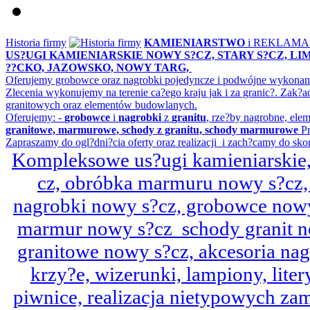
Historia firmy
KAMIENIARSTWO
i REKLAM
US?UGI KAMIENIARSKIE NOWY S?CZ, STARY S?CZ, L
??CKO, JAZOWSKO, NOWY TARG,
Oferujemy grobowce oraz nagrobki pojedyncze i podwójne wykonane 
Zlecenia wykonujemy na terenie ca?ego kraju jak i za granic?. Z
granitowych oraz elementów budowlanych.
Oferujemy: -
grobowce
i
nagrobki
z
granitu
, rze?by nagrobne, ele
granitowe, marmurowe, schody z granitu, schody marmurowe
Pr
Zapraszamy do ogl?dni?cia oferty oraz realizacji i zach?camy do sko
Kompleksowe us?ugi kamieniarskie, 
cz, obróbka marmuru nowy s?cz,
nagrobki nowy s?cz, grobowce nowy 
marmur nowy s?cz schody granit n
granitowe nowy s?cz, akcesoria n
krzy?e, wizerunki, lampiony, litery
piwnice, realizacja nietypowych za