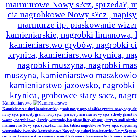
marmurowe Nowy s?cz, sprzeda?, mo
cia nagrobkowe Nowy s?cz , napisy 
marmurze itp. piaskowanie wize
kamieniarskie, nagrobki limanowa,
kamieniarstwo grybów, nagrobki ci
krynica, kamieniarstwo krynica, nag
nagrobki muszyna, nagrobki mas
muszyna, kamieniarstwo maszkowice
kamieniarstwo jazowsko, nagrobk
krynica, grobowce stary sacz, nag
Kamieniarstwo
Kompleksowe usługi kamieniarskie, granit nowy sącz, obróbka granitu nowy sącz, 
nowy sącz, parapety granit nowy sącz, parapety marmur nowy sącz schody granit no
wazony nagrobkowe , krzyże, wizerunki, lampiony, litery z brązu, litery ze stali nierd
marmurowe Nowy sącz, sprzedaż, montaż, tablice nagrobkowe Nowy sącz, zdjęcia nag
wizerunków i wzorów, kamieniarstwo Nowy Sącz, usługi kamieniarskie Nowy Sącz n
cieniawa, kamieniarstwo cieniawa, nagrobki krynica, kamieniarstwo krynica, nagrobk