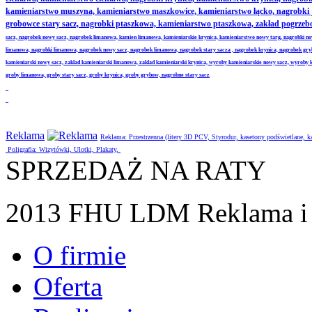
kamieniarstwo muszyna, kamieniarstwo maszkowice, kamieniarstwo łącko, nagrobki
grobowce stary sacz, nagrobki ptaszkowa, kamieniarstwo ptaszkowa, zakład pogrze
sacz, nagrobek nowy sacz, nagrobek limanowa, kamien limanowa, kamieniarskie krynica, kamieniarstwo nowy targ, nagrobki no
limanowa, nagrobki limanowa, nagrobek nowy sacz, nagrobek limanowa, nagrobek stary sacza , nagrobek krynica, nagrobek gr
kamieniarski nowy sacz, zaklad kamieniarski limanowa, zaklad kamieniarski krynica, wyroby kamieniarskie nowy sacz, wyroby
groby limanowa, groby stary sacz, groby krynica, groby grybow, nagrobne stary sacz
Reklama
Reklama: Przestrzenna (litery 3D PCV, Styrodur, kasetony podświetlane,
Poligrafia: Wizytówki, Ulotki, Plakaty,
SPRZEDAŻ NA RATY
2013 FHU LDM Reklama i 
O firmie
Oferta