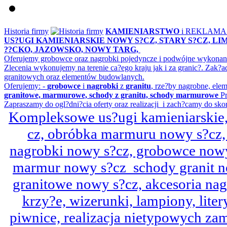
Historia firmy
KAMIENIARSTWO
i REKLAM
US?UGI KAMIENIARSKIE NOWY S?CZ, STARY S?CZ, L
??CKO, JAZOWSKO, NOWY TARG,
Oferujemy grobowce oraz nagrobki pojedyncze i podwójne wykonane 
Zlecenia wykonujemy na terenie ca?ego kraju jak i za granic?. Z
granitowych oraz elementów budowlanych.
Oferujemy: -
grobowce
i
nagrobki
z
granitu
, rze?by nagrobne, ele
granitowe, marmurowe, schody z granitu, schody marmurowe
Pr
Zapraszamy do ogl?dni?cia oferty oraz realizacji i zach?camy do sko
Kompleksowe us?ugi kamieniarskie, 
cz, obróbka marmuru nowy s?cz,
nagrobki nowy s?cz, grobowce nowy 
marmur nowy s?cz schody granit n
granitowe nowy s?cz, akcesoria n
krzy?e, wizerunki, lampiony, litery
piwnice, realizacja nietypowych za