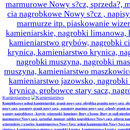
marmurowe Nowy s?cz, sprzeda?, mo
cia nagrobkowe Nowy s?cz , napisy 
marmurze itp. piaskowanie wize
kamieniarskie, nagrobki limanowa,
kamieniarstwo grybów, nagrobki ci
krynica, kamieniarstwo krynica, nag
nagrobki muszyna, nagrobki mas
muszyna, kamieniarstwo maszkowice
kamieniarstwo jazowsko, nagrobk
krynica, grobowce stary sacz, nag
Kamieniarstwo
Kompleksowe usługi kamieniarskie, granit nowy sącz, obróbka granitu nowy sącz, 
nowy sącz, parapety granit nowy sącz, parapety marmur nowy sącz schody granit no
wazony nagrobkowe , krzyże, wizerunki, lampiony, litery z brązu, litery ze stali nierd
marmurowe Nowy sącz, sprzedaż, montaż, tablice nagrobkowe Nowy sącz, zdjęcia nag
wizerunków i wzorów, kamieniarstwo Nowy Sącz, usługi kamieniarskie Nowy Sącz n
cieniawa, kamieniarstwo cieniawa, nagrobki krynica, kamieniarstwo krynica, nagrobk