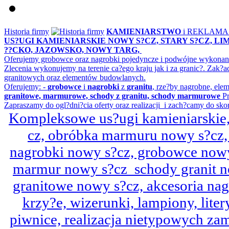
Historia firmy
KAMIENIARSTWO
i REKLAM
US?UGI KAMIENIARSKIE NOWY S?CZ, STARY S?CZ, L
??CKO, JAZOWSKO, NOWY TARG,
Oferujemy grobowce oraz nagrobki pojedyncze i podwójne wykonane 
Zlecenia wykonujemy na terenie ca?ego kraju jak i za granic?. Z
granitowych oraz elementów budowlanych.
Oferujemy: -
grobowce
i
nagrobki
z
granitu
, rze?by nagrobne, ele
granitowe, marmurowe, schody z granitu, schody marmurowe
Pr
Zapraszamy do ogl?dni?cia oferty oraz realizacji i zach?camy do sko
Kompleksowe us?ugi kamieniarskie, 
cz, obróbka marmuru nowy s?cz,
nagrobki nowy s?cz, grobowce nowy 
marmur nowy s?cz schody granit n
granitowe nowy s?cz, akcesoria n
krzy?e, wizerunki, lampiony, litery
piwnice, realizacja nietypowych za