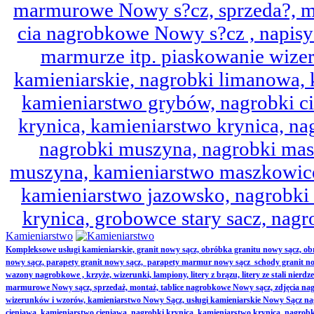
marmurowe Nowy s?cz, sprzeda?, mo
cia nagrobkowe Nowy s?cz , napisy 
marmurze itp. piaskowanie wize
kamieniarskie, nagrobki limanowa,
kamieniarstwo grybów, nagrobki ci
krynica, kamieniarstwo krynica, nag
nagrobki muszyna, nagrobki mas
muszyna, kamieniarstwo maszkowice
kamieniarstwo jazowsko, nagrobk
krynica, grobowce stary sacz, nag
Kamieniarstwo
Kompleksowe usługi kamieniarskie, granit nowy sącz, obróbka granitu nowy sącz, 
nowy sącz, parapety granit nowy sącz, parapety marmur nowy sącz schody granit no
wazony nagrobkowe , krzyże, wizerunki, lampiony, litery z brązu, litery ze stali nierd
marmurowe Nowy sącz, sprzedaż, montaż, tablice nagrobkowe Nowy sącz, zdjęcia nag
wizerunków i wzorów, kamieniarstwo Nowy Sącz, usługi kamieniarskie Nowy Sącz n
cieniawa, kamieniarstwo cieniawa, nagrobki krynica, kamieniarstwo krynica, nagrobk