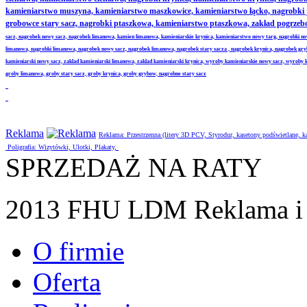
kamieniarstwo muszyna, kamieniarstwo maszkowice, kamieniarstwo łącko, nagrobki
grobowce stary sacz, nagrobki ptaszkowa, kamieniarstwo ptaszkowa, zakład pogrze
sacz, nagrobek nowy sacz, nagrobek limanowa, kamien limanowa, kamieniarskie krynica, kamieniarstwo nowy targ, nagrobki no
limanowa, nagrobki limanowa, nagrobek nowy sacz, nagrobek limanowa, nagrobek stary sacza , nagrobek krynica, nagrobek gr
kamieniarski nowy sacz, zaklad kamieniarski limanowa, zaklad kamieniarski krynica, wyroby kamieniarskie nowy sacz, wyroby
groby limanowa, groby stary sacz, groby krynica, groby grybow, nagrobne stary sacz
Reklama
Reklama: Przestrzenna (litery 3D PCV, Styrodur, kasetony podświetlane,
Poligrafia: Wizytówki, Ulotki, Plakaty,
SPRZEDAŻ NA RATY
2013 FHU LDM Reklama i 
O firmie
Oferta