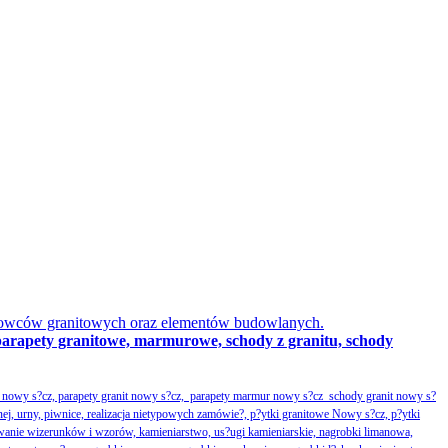
obowców granitowych oraz elementów budowlanych.
parapety granitowe, marmurowe, schody z granitu, schody
nowy s?cz, parapety granit nowy s?cz, parapety marmur nowy s?cz schody granit nowy s?
nej, urny, piwnice, realizacja nietypowych zamówie?, p?ytki granitowe Nowy s?cz, p?ytki
wanie wizerunków i wzorów, kamieniarstwo, us?ugi kamieniarskie, nagrobki limanowa,