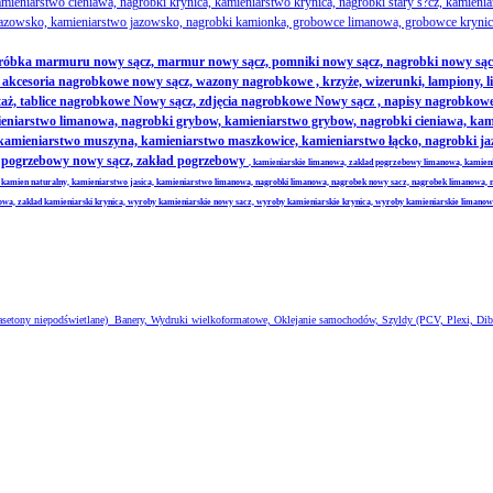
ieniarstwo cieniawa, nagrobki krynica, kamieniarstwo krynica, nagrobki stary s?cz, kamienia
azowsko, kamieniarstwo jazowsko, nagrobki kamionka, grobowce limanowa, grobowce krynica
obróbka marmuru nowy sącz, marmur nowy sącz, pomniki nowy sącz, nagrobki nowy sąc
cesoria nagrobkowe nowy sącz, wazony nagrobkowe , krzyże, wizerunki, lampiony, litery
ż, tablice nagrobkowe Nowy sącz, zdjęcia nagrobkowe Nowy sącz , napisy nagrobkowe 
niarstwo limanowa, nagrobki grybow, kamieniarstwo grybow, nagrobki cieniawa, kamien
, kamieniarstwo muszyna, kamieniarstwo maszkowice, kamieniarstwo łącko, nagrobki 
ad pogrzebowy nowy sącz, zakład pogrzebowy
, kamieniarskie limanowa, zaklad pogrzebowy limanowa, kamien
 kamien naturalny, kamieniarstwo jasica, kamieniarstwo limanowa, nagrobki limanowa, nagrobek nowy sacz, nagrobek limanowa, 
nowa, zaklad kamieniarski krynica, wyroby kamieniarskie nowy sacz, wyroby kamieniarskie krynica, wyroby kamieniarskie limano
 kasetony niepodświetlane) Banery, Wydruki wielkoformatowe, Oklejanie samochodów, Szyldy (PCV, Plexi, Dib