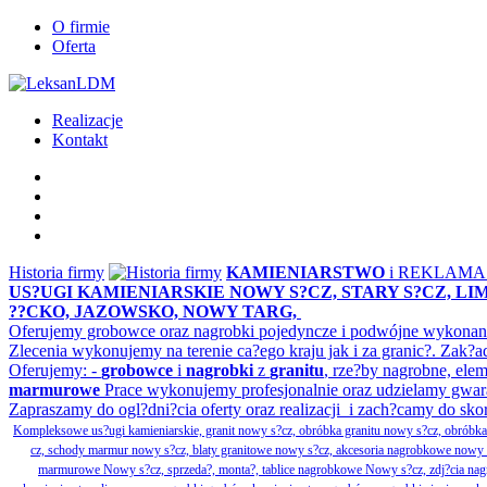
O firmie
Oferta
Realizacje
Kontakt
Historia firmy
KAMIENIARSTWO
i REKLAM
US?UGI KAMIENIARSKIE NOWY S?CZ, STARY S?CZ, L
??CKO, JAZOWSKO, NOWY TARG,
Oferujemy grobowce oraz nagrobki pojedyncze i podwójne wykonane 
Zlecenia wykonujemy na terenie ca?ego kraju jak i za granic?. Z
Oferujemy: -
grobowce
i
nagrobki
z
granitu
, rze?by nagrobne, ele
marmurowe
Prace wykonujemy profesjonalnie oraz udzielamy gwar
Zapraszamy do ogl?dni?cia oferty oraz realizacji i zach?camy do sko
Kompleksowe us?ugi kamieniarskie, granit nowy s?cz, obróbka granitu nowy s?cz, obrób
cz, schody marmur nowy s?cz, blaty granitowe nowy s?cz, akcesoria nagrobkowe nowy s?cz
marmurowe Nowy s?cz, sprzeda?, monta?, tablice nagrobkowe Nowy s?cz, zdj?cia nagr