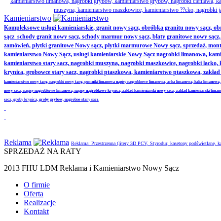
kamieniarstwo limanowa, nagrobki grybów, kamieniarstwo grybów, nagrobki cieniawa, kam
muszyna, kamieniarstwo maszkowice, kamieniarstwo ??cko, nagrobki j
Kamieniarstwo
Kompleksowe usługi kamieniarskie, granit nowy sącz, obróbka granitu nowy sącz, 
sącz schody granit nowy sącz, schody marmur nowy sącz, blaty granitowe nowy sącz, ak
zamówień, płytki granitowe Nowy sącz, płytki marmurowe Nowy sącz, sprzedaż, monta
kamieniarstwo Nowy Sącz, usługi kamieniarskie Nowy Sącz nagrobki limanowa, kamie
kamieniarstwo stary sacz, nagrobki muszyna, nagrobki maszkowice, nagrobki lacko
krynica, grobowce stary sacz, nagrobki ptaszkowa, kamieniarstwo ptaszkowa, zakł
kamieniarstwo nowy targ, nagrobki nowy targ, pomniki limanowa napisy nagrobkowe limanowa, arka limanowa, kalia limanowa,
nowy sacz, napisy nagrobkowe limanowa, napisy nagrobkowe krynica, zaklad kamieniarski nowy sacz, zaklad kamieniarski lima
sacz, groby krynica, groby grybow, nagrobne stary sacz
Reklama
Reklama: Przestrzenna (litery 3D PCV, Styrodur, kasetony podświetlane,
SPRZEDAŻ NA RATY
2013 FHU LDM Reklama i Kamieniarstwo Nowy Sącz
O firmie
Oferta
Realizacje
Kontakt