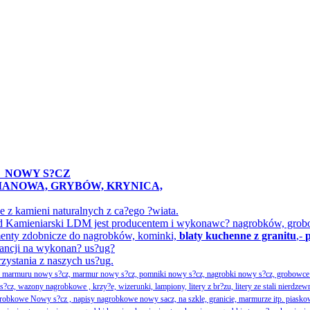
A
NOWY S?CZ
IMANOWA, GRYBÓW, KRYNICA,
z kamieni naturalnych z ca?ego ?wiata.
ak?ad Kamieniarski LDM jest producentem i wykonawc? nagrobków, gr
menty zdobnicze do nagrobków, kominki,
blaty kuchenne z granitu
,-
ancji na wykonan? us?ug?
rzystania z naszych us?ug.
ka marmuru nowy s?cz, marmur nowy s?cz, pomniki nowy s?cz, nagrobki nowy s?cz, grobowce 
, wazony nagrobkowe , krzy?e, wizerunki, lampiony, litery z br?zu, litery ze stali nierdzew
obkowe Nowy s?cz , napisy nagrobkowe nowy sacz, na szkle, granicie, marmurze itp. piasko