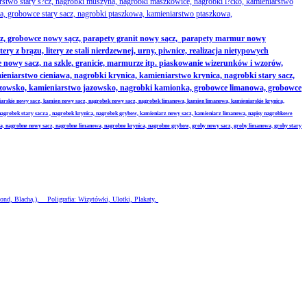
rstwo stary s?cz, nagrobki muszyna, nagrobki maszkowice, nagrobki l?cko, kamieniarstwo
, grobowce stary sacz, nagrobki ptaszkowa, kamieniarstwo ptaszkowa,
z, grobowce nowy sącz, parapety granit nowy sącz, parapety marmur nowy
 z brązu, litery ze stali nierdzewnej, urny, piwnice, realizacja nietypowych
nowy sacz, na szkle, granicie, marmurze itp. piaskowanie wizerunków i wzorów,
iarstwo cieniawa, nagrobki krynica, kamieniarstwo krynica, nagrobki stary sacz,
jazowsko, kamieniarstwo jazowsko, nagrobki kamionka, grobowce limanowa, grobowce
iarskie nowy sacz, kamien nowy sacz, nagrobek nowy sacz, nagrobek limanowa, kamien limanowa, kamieniarskie krynica,
nagrobek stary sacza , nagrobek krynica, nagrobek grybow, kamieniarz nowy sacz, kamieniarz limanowa, napisy nagrobkowe
wa, nagrobne nowy sacz, nagrobne limanowa, nagrobne krynica, nagrobne grybow, groby nowy sacz, groby limanowa, groby stary
ond, Blacha,), Poligrafia: Wizytówki, Ulotki, Plakaty,