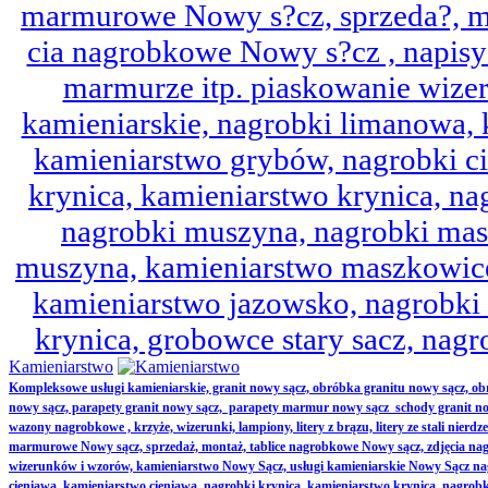
marmurowe Nowy s?cz, sprzeda?, mo
cia nagrobkowe Nowy s?cz , napisy 
marmurze itp. piaskowanie wize
kamieniarskie, nagrobki limanowa,
kamieniarstwo grybów, nagrobki ci
krynica, kamieniarstwo krynica, nag
nagrobki muszyna, nagrobki mas
muszyna, kamieniarstwo maszkowice
kamieniarstwo jazowsko, nagrobk
krynica, grobowce stary sacz, nag
Kamieniarstwo
Kompleksowe usługi kamieniarskie, granit nowy sącz, obróbka granitu nowy sącz, 
nowy sącz, parapety granit nowy sącz, parapety marmur nowy sącz schody granit no
wazony nagrobkowe , krzyże, wizerunki, lampiony, litery z brązu, litery ze stali nierd
marmurowe Nowy sącz, sprzedaż, montaż, tablice nagrobkowe Nowy sącz, zdjęcia nag
wizerunków i wzorów, kamieniarstwo Nowy Sącz, usługi kamieniarskie Nowy Sącz n
cieniawa, kamieniarstwo cieniawa, nagrobki krynica, kamieniarstwo krynica, nagrobk