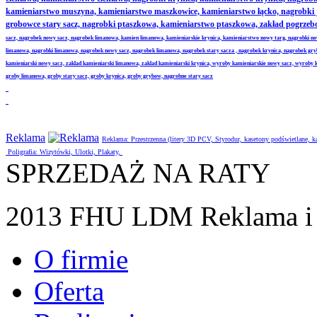
kamieniarstwo muszyna, kamieniarstwo maszkowice, kamieniarstwo łącko, nagrobki
grobowce stary sacz, nagrobki ptaszkowa, kamieniarstwo ptaszkowa, zakład pogrze
sacz, nagrobek nowy sacz, nagrobek limanowa, kamien limanowa, kamieniarskie krynica, kamieniarstwo nowy targ, nagrobki no
limanowa, nagrobki limanowa, nagrobek nowy sacz, nagrobek limanowa, nagrobek stary sacza , nagrobek krynica, nagrobek gr
kamieniarski nowy sacz, zaklad kamieniarski limanowa, zaklad kamieniarski krynica, wyroby kamieniarskie nowy sacz, wyroby
groby limanowa, groby stary sacz, groby krynica, groby grybow, nagrobne stary sacz
Reklama
Reklama: Przestrzenna (litery 3D PCV, Styrodur, kasetony podświetlane,
Poligrafia: Wizytówki, Ulotki, Plakaty,
SPRZEDAŻ NA RATY
2013 FHU LDM Reklama i 
O firmie
Oferta