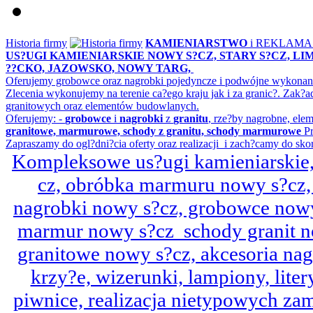
Historia firmy
KAMIENIARSTWO
i REKLAM
US?UGI KAMIENIARSKIE NOWY S?CZ, STARY S?CZ, L
??CKO, JAZOWSKO, NOWY TARG,
Oferujemy grobowce oraz nagrobki pojedyncze i podwójne wykonane 
Zlecenia wykonujemy na terenie ca?ego kraju jak i za granic?. Z
granitowych oraz elementów budowlanych.
Oferujemy: -
grobowce
i
nagrobki
z
granitu
, rze?by nagrobne, ele
granitowe, marmurowe, schody z granitu, schody marmurowe
Pr
Zapraszamy do ogl?dni?cia oferty oraz realizacji i zach?camy do sko
Kompleksowe us?ugi kamieniarskie, 
cz, obróbka marmuru nowy s?cz,
nagrobki nowy s?cz, grobowce nowy 
marmur nowy s?cz schody granit n
granitowe nowy s?cz, akcesoria n
krzy?e, wizerunki, lampiony, litery
piwnice, realizacja nietypowych za